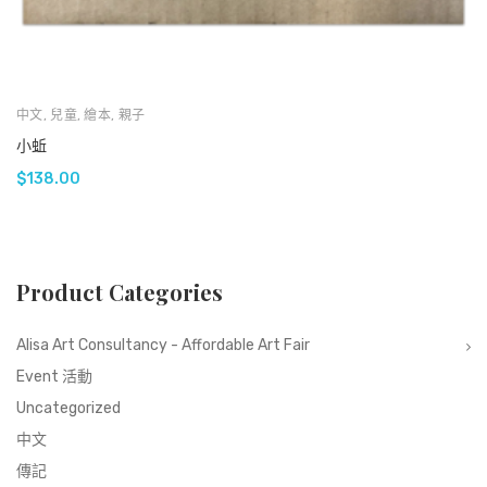
中文
,
兒童
,
繪本
,
親子
小蚯
$
138.00
Product Categories
Alisa Art Consultancy - Affordable Art Fair
Event 活動
Uncategorized
中文
傳記