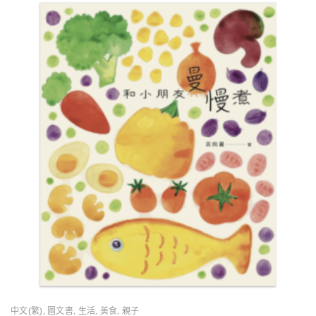
中文(繁)
,
圖文書
,
生活
,
美食
,
親子