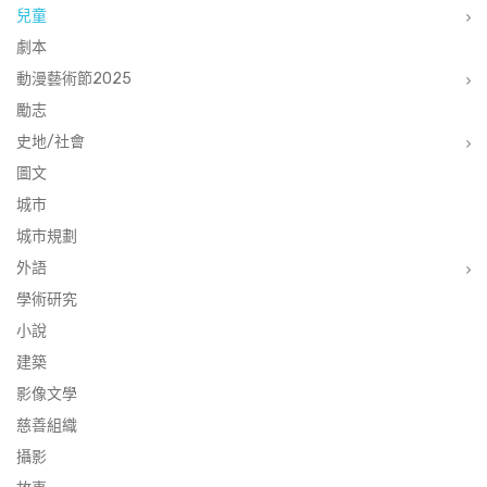
兒童
劇本
動漫藝術節2025
勵志
史地/社會
圖文
城市
城市規劃
外語
學術研究
小說
建築
影像文學
慈善組織
攝影