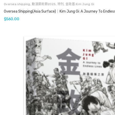
Oversea shipping
,
動漫藝術節2025
,
特刊
,
金政基 Kim Jung Gi
Oversea Shipping(Asia Surface)｜Kim Jung Gi: A Journey To Endless
$
560.00