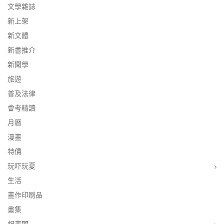
文學雜誌
新上架
新文體
新書推介
新聞學
旅遊
普及法律
會考精讀
月曆
漫畫
特價
玩吓玩夏
生活
畫作印刷品
畫集