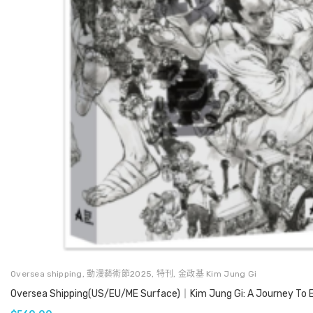
Oversea shipping
,
動漫藝術節2025
,
特刊
,
金政基 Kim Jung Gi
Oversea Shipping(US/EU/ME Surface)｜Kim Jung Gi: A Journey To En