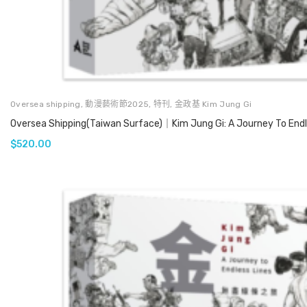
Oversea shipping
,
動漫藝術節2025
,
特刊
,
金政基 Kim Jung Gi
Oversea Shipping(Taiwan Surface)｜Kim Jung Gi: A Journey To Endle
$
520.00