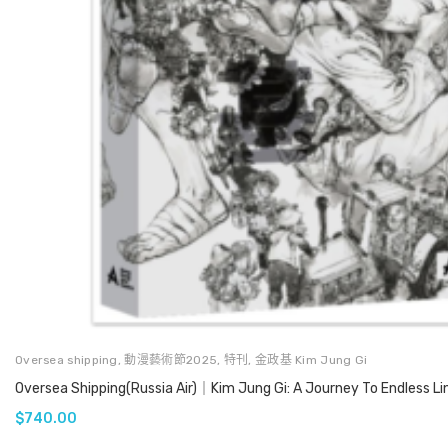
Oversea shipping
,
動漫藝術節2025
,
特刊
,
金政基 Kim Jung Gi
Oversea Shipping(Russia Air)｜Kim Jung Gi: A Journey To Endless Li
$
740.00