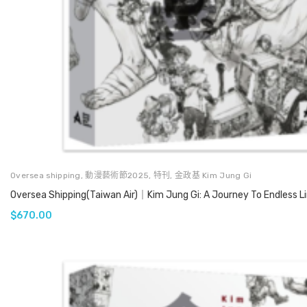
Oversea shipping
,
動漫藝術節2025
,
特刊
,
金政基 Kim Jung Gi
Oversea Shipping(Taiwan Air)｜Kim Jung Gi: A Journey To Endless Li
$
670.00