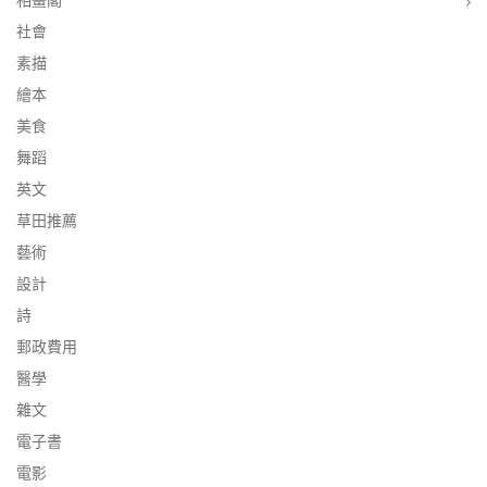
相畫閣
社會
素描
繪本
美食
舞蹈
英文
草田推薦
藝術
設計
詩
郵政費用
醫學
雜文
電子書
電影