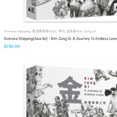
Oversea shipping
,
動漫藝術節2025
,
特刊
,
金政基 Kim Jung Gi
Oversea Shipping(Asia Air)｜Kim Jung Gi: A Journey To Endless Line
$
730.00