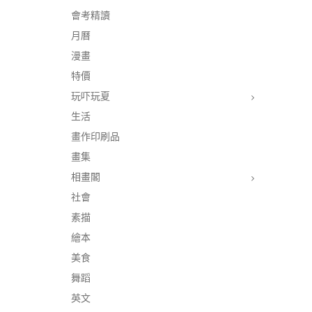
會考精讀
月曆
漫畫
特價
玩吓玩夏
生活
畫作印刷品
畫集
相畫閣
社會
素描
繪本
美食
舞蹈
英文