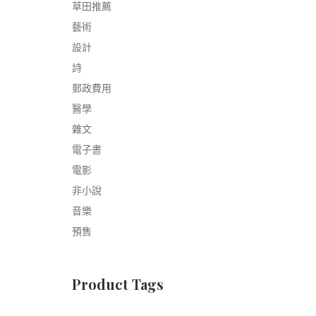
草田推薦
藝術
設計
詩
郵政費用
醫學
雜文
電子書
電影
非小說
音樂
預售
Product Tags