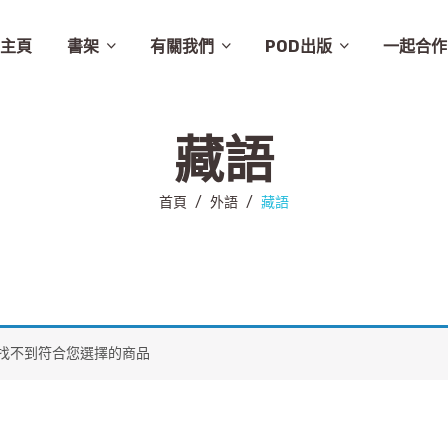
主頁
書架
有關我們
POD出版
一起合作
譚卓文-cheukman
易達華-clement
建築
畫集
月曆
相畫閣
漫畫
特價
素描
城市規劃
繪本
英文
其他
設計
圖文
其他語文
非小說
音樂
勵志
城市
慈善組織
電影
旅遊
學術研究
故事
舞蹈
生活
小說
醫學
社會
攝影
醫學/健康
雜文
歷史
藝術
史地/社會
散文
文化
詩歌
文化藝術
文學
文學/圖文
雜誌
兒童
新書推介
草田推薦
所有商品
聯絡我們
條款及細則
出版聚人
藏語
首頁
/
外語
/
藏語
找不到符合您選擇的商品