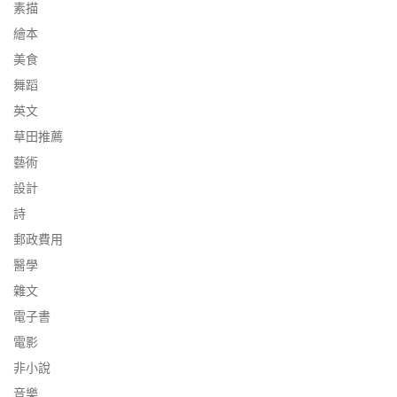
素描
繪本
美食
舞蹈
英文
草田推薦
藝術
設計
詩
郵政費用
醫學
雜文
電子書
電影
非小說
音樂