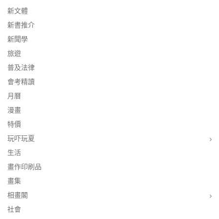
新文體
新書推介
新聞學
旅遊
普及法律
會考精讀
月曆
漫畫
特價
玩吓玩夏
生活
畫作印刷品
畫集
相畫閣
社會