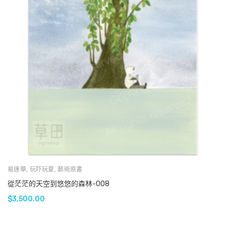
易達華
,
玩吓玩夏
,
藝術原畫
從茫茫的天空到悠悠的森林-008
$
3,500.00