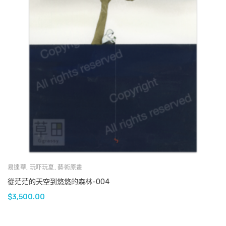
易達華
,
玩吓玩夏
,
藝術原畫
從茫茫的天空到悠悠的森林-004
$
3,500.00