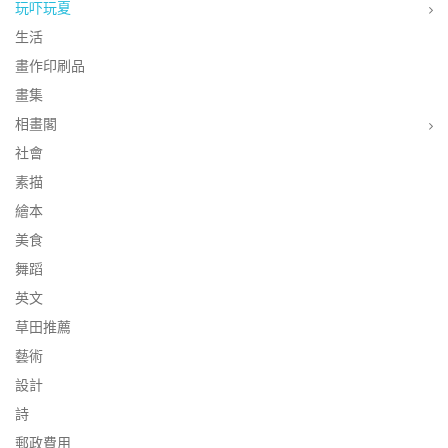
玩吓玩夏
生活
畫作印刷品
畫集
相畫閣
社會
素描
繪本
美食
舞蹈
英文
草田推薦
藝術
設計
詩
郵政費用