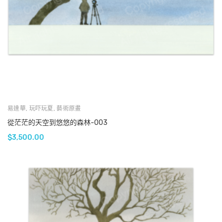
易達華
,
玩吓玩夏
,
藝術原畫
從茫茫的天空到悠悠的森林-003
$
3,500.00