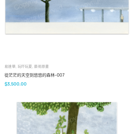
易達華
,
玩吓玩夏
,
藝術原畫
從茫茫的天空到悠悠的森林-007
$
3,500.00