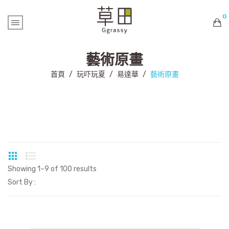
0
購物車內未有商品
藝術原畫
首頁
/
玩吓玩夏
/
易達華
/
藝術原畫
Showing 1–9 of 100 results
Sort By :