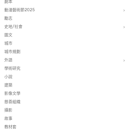
劇本
動漫藝術節2025
勵志
史地/社會
圖文
城市
城市規劃
外語
學術研究
小說
建築
影像文學
慈善組織
攝影
故事
教材套