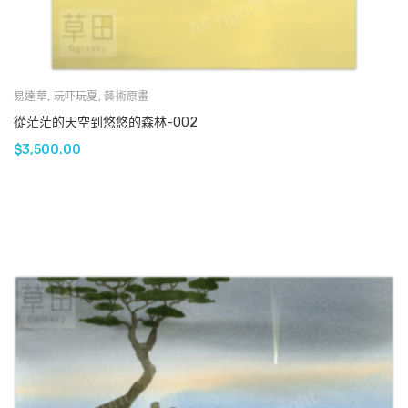
易達華
,
玩吓玩夏
,
藝術原畫
從茫茫的天空到悠悠的森林-002
$
3,500.00