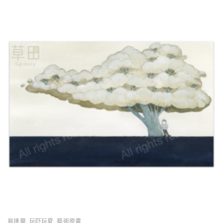
易達華
,
玩吓玩夏
,
藝術原畫