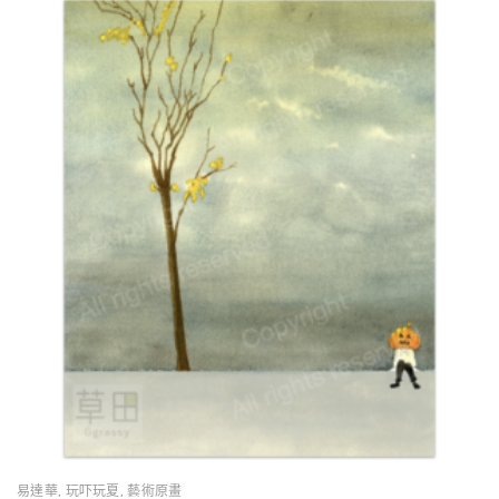
易達華
,
玩吓玩夏
,
藝術原畫