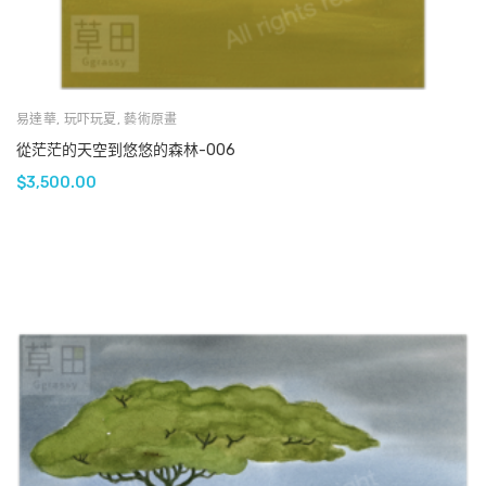
易達華
,
玩吓玩夏
,
藝術原畫
從茫茫的天空到悠悠的森林-006
$
3,500.00