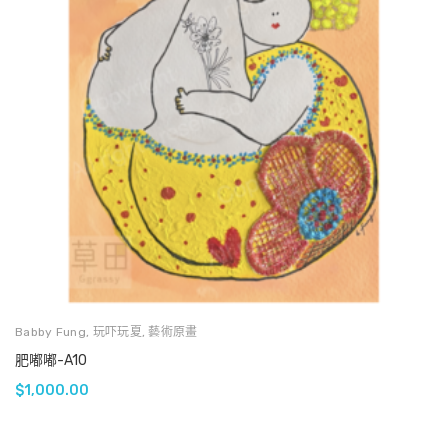
Babby Fung
,
玩吓玩夏
,
藝術原畫
肥嘟嘟-A10
$
1,000.00