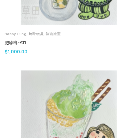
Babby Fung
,
玩吓玩夏
,
藝術原畫
肥嘟嘟-A11
$
1,000.00