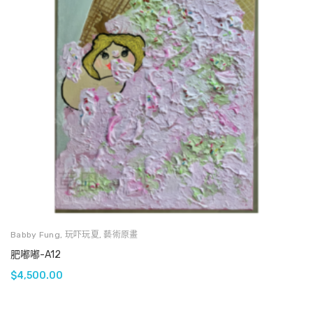
Babby Fung
,
玩吓玩夏
,
藝術原畫
肥嘟嘟-A12
$
4,500.00