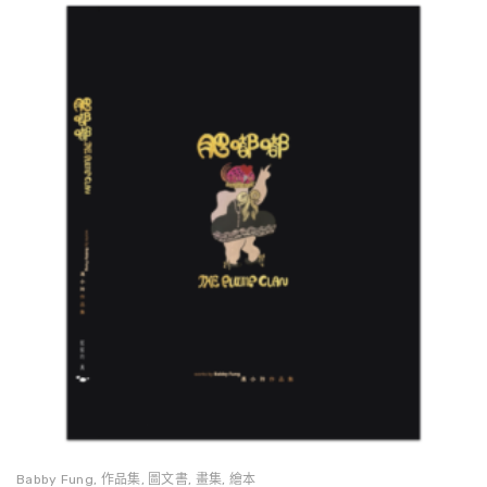
Babby Fung
,
作品集
,
圖文書
,
畫集
,
繪本