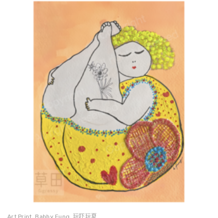
Art Print
,
Babby Fung
,
玩吓玩夏