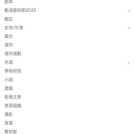
劇本
動漫藝術節2025
勵志
史地/社會
圖文
城市
城市規劃
外語
學術研究
小說
建築
影像文學
慈善組織
攝影
故事
教材套