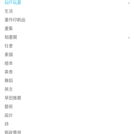
玩吓玩夏
生活
畫作印刷品
畫集
相畫閣
社會
素描
繪本
美食
舞蹈
英文
草田推薦
藝術
設計
詩
郵政費用