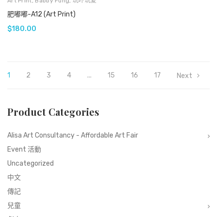
Art Print
,
Babby Fung
,
玩吓玩夏
肥嘟嘟-A12 (Art Print)
$
180.00
1
2
3
4
...
15
16
17
Next
Product Categories
Alisa Art Consultancy - Affordable Art Fair
Event 活動
Uncategorized
中文
傳記
兒童