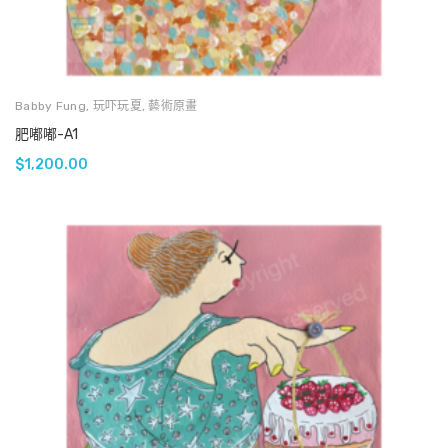
Babby Fung
,
玩吓玩夏
,
藝術原畫
肥嘟嘟-A1
$
1,200.00