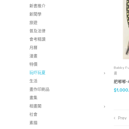
新書推介
新聞學
旅遊
普及法律
會考精讀
月曆
漫畫
特價
Babby F
玩吓玩夏
畫
生活
肥嘟嘟-
畫作印刷品
$
1,000
畫集
相畫閣
社會
Prev
素描