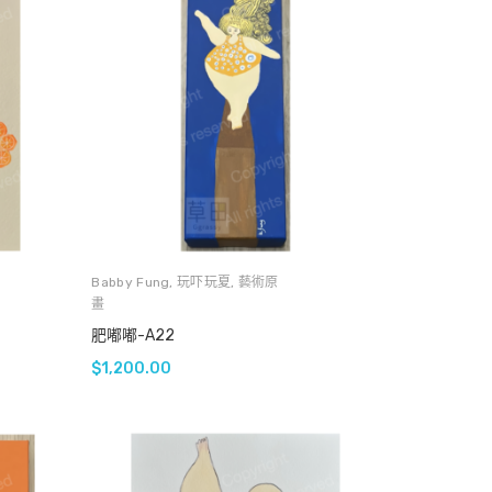
Babby Fung
,
玩吓玩夏
,
藝術原
畫
肥嘟嘟-A22
$
1,200.00