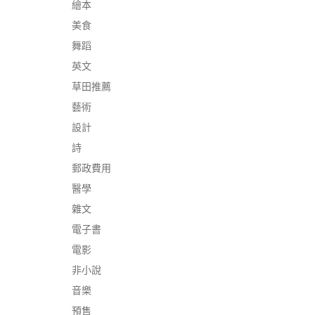
繪本
美食
舞蹈
英文
草田推薦
藝術
設計
詩
郵政費用
醫學
雜文
電子書
電影
非小說
音樂
預售