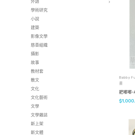
外語
學術研究
小說
建築
影像文學
慈善組織
攝影
故事
教材套
Babby F
散文
畫
文化
肥嘟嘟-
文化藝術
$
1,000
文學
文學雜誌
新上架
新文體