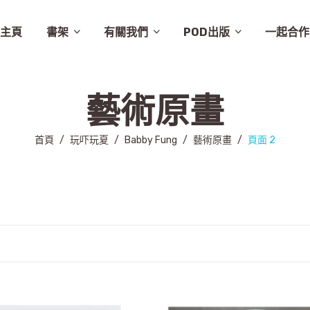
主頁
書架
有關我們
POD出版
一起合作
譚卓文-cheukman
易達華-clement
建築
畫集
月曆
相畫閣
漫畫
特價
素描
城市規劃
繪本
英文
其他
設計
圖文
其他語文
非小說
音樂
勵志
城市
慈善組織
電影
旅遊
學術研究
故事
舞蹈
生活
小說
醫學
社會
攝影
醫學/健康
雜文
歷史
藝術
史地/社會
散文
文化
詩歌
文化藝術
文學
文學/圖文
雜誌
兒童
新書推介
草田推薦
所有商品
聯絡我們
條款及細則
出版聚人
藝術原畫
首頁
/
玩吓玩夏
/
Babby Fung
/
藝術原畫
/
頁面 2