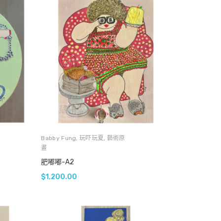
Babby Fung
,
玩吓玩夏
,
藝術原
畫
肥嘟嘟-A2
$
1,200.00