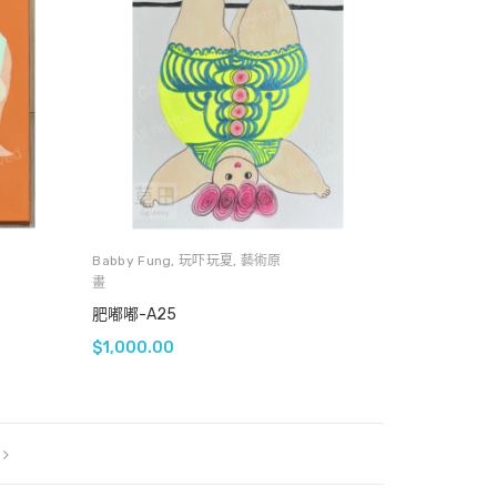
Babby Fung
,
玩吓玩夏
,
藝術原
畫
肥嘟嘟-A25
$
1,000.00