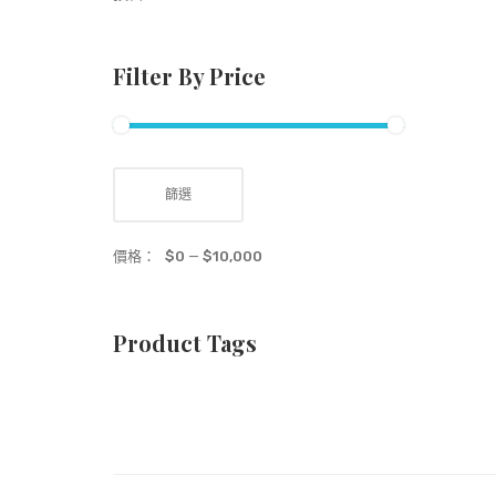
Filter By Price
篩選
價格：
$0
—
$10,000
Product Tags