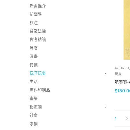
新書推介
新聞學
旅遊
普及法律
會考精讀
月曆
漫畫
特價
Art Print
玩吓玩夏
玩夏
生活
肥嘟嘟-A15
畫作印刷品
$
180.0
畫集
相畫閣
社會
1
2
素描