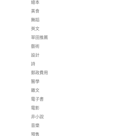
繪本
美食
舞蹈
英文
草田推薦
藝術
設計
詩
郵政費用
醫學
雜文
電子書
電影
非小說
音樂
預售