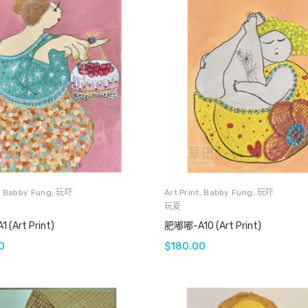
,
Babby Fung
,
玩吓
Art Print
,
Babby Fung
,
玩吓
玩夏
(Art Print)
肥嘟嘟-A10 (Art Print)
0
$
180.00