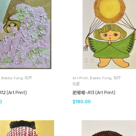
,
Babby Fung
,
玩吓
Art Print
,
Babby Fung
,
玩吓
玩夏
 (Art Print)
肥嘟嘟-A13 (Art Print)
0
$
180.00