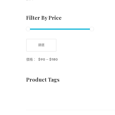
Filter By Price
篩選
價格：
$90
—
$180
Product Tags