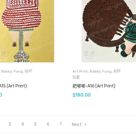
,
Babby Fung
,
玩吓
Art Print
,
Babby Fung
,
玩吓
玩夏
 (Art Print)
肥嘟嘟-A16 (Art Print)
0
$
180.00
3
4
5
6
7
Next