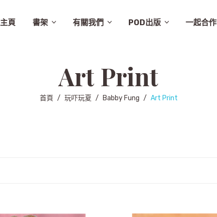
主頁
書架
有關我們
POD出版
一起合作
譚卓文-cheukman
易達華-clement
建築
畫集
月曆
相畫閣
漫畫
特價
素描
城市規劃
繪本
英文
其他
設計
圖文
其他語文
非小說
音樂
勵志
城市
慈善組織
電影
旅遊
學術研究
故事
舞蹈
生活
小說
醫學
社會
攝影
醫學/健康
雜文
歷史
藝術
史地/社會
散文
文化
詩歌
文化藝術
文學
文學/圖文
雜誌
兒童
新書推介
草田推薦
所有商品
聯絡我們
條款及細則
出版聚人
Art Print
首頁
/
玩吓玩夏
/
Babby Fung
/
Art Print