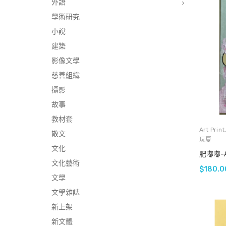
外語
學術研究
小說
建築
影像文學
慈善組織
攝影
故事
教材套
Art Print
散文
玩夏
文化
肥嘟嘟-A12
文化藝術
$
180.0
文學
文學雜誌
新上架
新文體