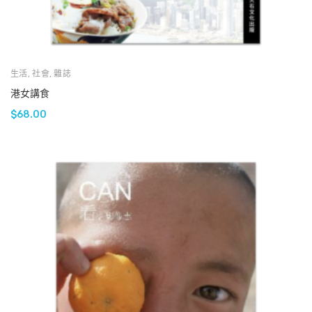
生活
,
社會
,
雜誌
港女講食
$
68.00