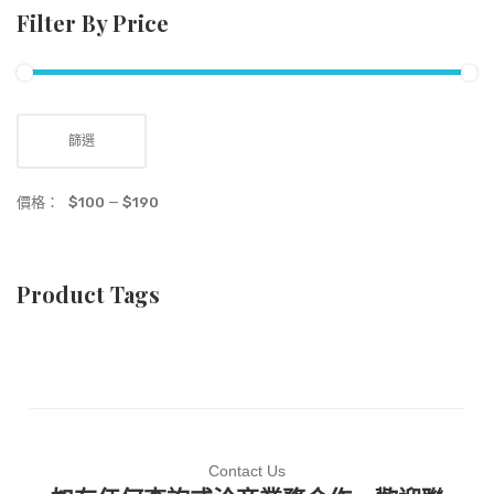
Filter By Price
篩選
價格：
$100
—
$190
Product Tags
Contact Us