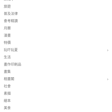
旅遊
普及法律
會考精讀
月曆
漫畫
特價
玩吓玩夏
生活
畫作印刷品
畫集
相畫閣
社會
素描
繪本
美食