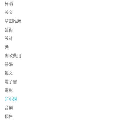
舞蹈
英文
草田推薦
藝術
設計
詩
郵政費用
醫學
雜文
電子書
電影
非小說
音樂
預售