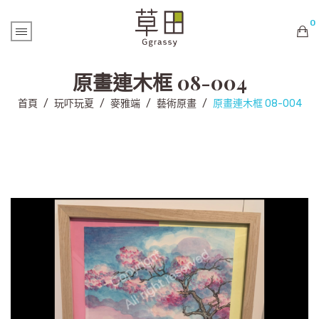
0
購物車內未有商品
原畫連木框 08-004
首頁
/
玩吓玩夏
/
麥雅端
/
藝術原畫
/
原畫連木框 08-004