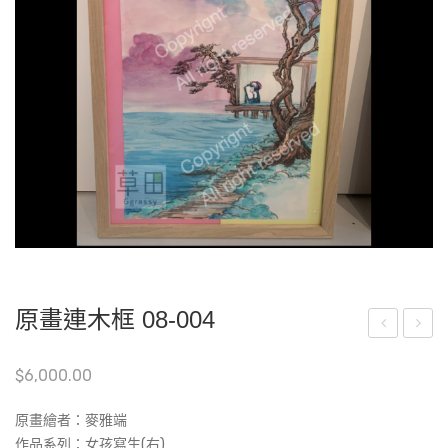
原畫連木框 08-004
畫
畫
$
6,000.00
連
連
木
木
原畫繪者：
麥雅端
框
框
作品系列：‎‎女孩寫生(右)