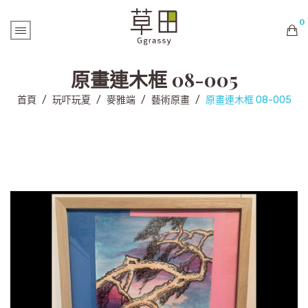
0
購物車內未有商品
原畫連木框 08-005
首頁
/
玩吓玩夏
/
麥雅端
/
藝術原畫
/
原畫連木框 08-005