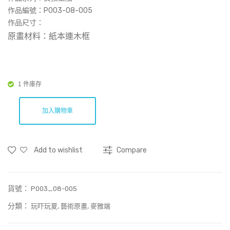
08-
(小)
作品編號：‎‎P003-08-005
004
08-
作品尺寸：
原畫材料：紙本連木框
006
1 件庫存
加入購物車
Add to wishlist
Compare
貨號：
P003_08-005
分類：
,
,
玩吓玩夏
藝術原畫
麥雅端