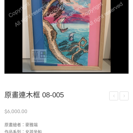
原畫連木框 08-005
畫
畫
$
6,000.00
連
連
木
木
原畫繪者：
麥雅端
框
框
作品系列：‎‎女孩坐船