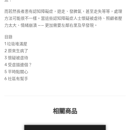
而若然長者患有認知障礙症，遊走、發脾氣，甚至走失等等，處理
方法可能很不一樣。當這些認知障礙症人士懷疑被虐待、照顧者壓
力太大、情緒崩潰 —— 更加需要左鄰右里及早發現。
目錄
1 垃圾堆滿屋
2 原來生病了
3 懷疑被虐待
4 受虐搵邊個？
5 平時點關心
6 社區有幫手
相關商品