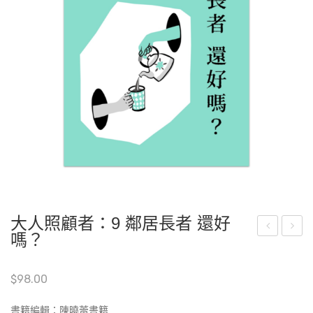
大人照顧者：9 鄰居長者 還好
嗎？
人
人
照
照
$
98.00
顧
顧
者
者
書籍編輯：陳曉蕾書籍