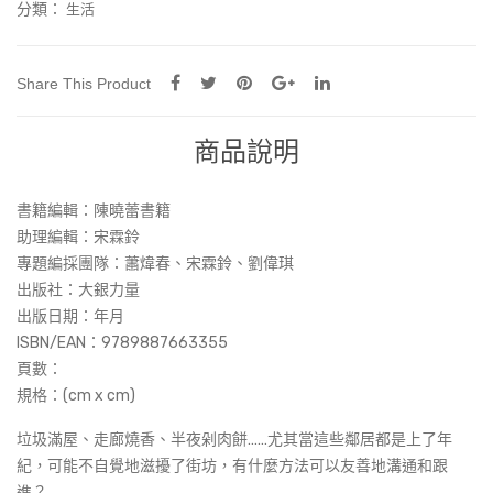
分類：
生活
者
還
好
Share This Product
嗎？
數
商品說明
量
書籍編輯：陳曉蕾書籍
助理編輯：宋霖鈴
專題編採團隊：蕭煒春、宋霖鈴、劉偉琪
出版社：大銀力量
出版日期：年月
ISBN/EAN：
9789887663355
頁數：
規格：(cm x cm)
垃圾滿屋、走廊燒香、半夜剁肉餅……尤其當這些鄰居都是上了年
紀，可能不自覺地滋擾了街坊，有什麼方法可以友善地溝通和跟
進？