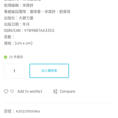
：8
：
助理編輯：宋霖鈴
走
10
專題編採團隊：蕭煒春、宋霖鈴、劉偉琪
出版社：大銀力量
失
移
出版日期：年月
篇
民
ISBN/EAN：
9789887663355
父
頁數：
母
規格：(cm x cm)
點
算
25 件庫存
？
大
加入購物車
人
照
顧
Add to wishlist
Compare
者：
9
鄰
貨號：
居
A202210054bs
長