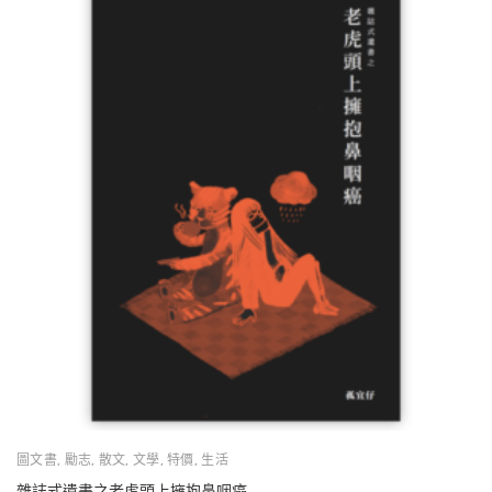
圖文書
,
勵志
,
散文
,
文學
,
特價
,
生活
雜誌式遺書之老虎頭上擁抱鼻咽癌