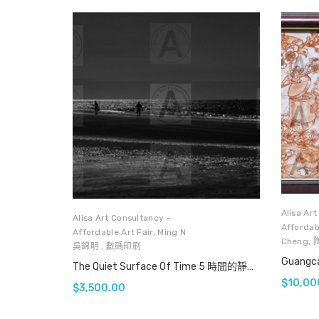
Alisa Ar
Alisa Art Consultancy -
Affordabl
Affordable Art Fair
,
Ming N
Cheng
,
吳錦明
,
數碼印刷
Guangc
The Quiet Surface Of Time 5 時間的靜痕 5
$
10,00
$
3,500.00