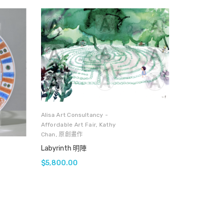
Alisa Art Consultancy -
Affordable Art Fair
,
Kathy
Chan
,
原創畫作
Labyrinth 明陣
$
5,800.00