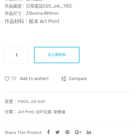
003
作品編號：‎日常童話025_ink_110C
(Art
作品尺寸：
316mmx481mm
作品材料：紙本 Art Print
Prin
t)
日
加入購物車
常
童
話
Add to wishlist
Compare
025
(Art
Print)
貨號：
數
P003_03-025
量
分類：
,
,
Art Print
玩吓玩夏
麥雅端
Share This Product