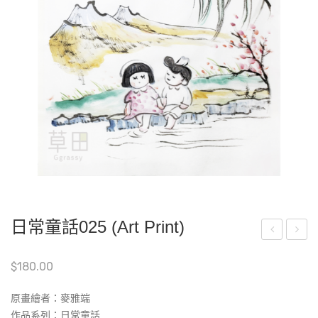
日常童話025 (Art Print)
海
嘟
$
180.00
拔
嘟-
寫
A26
原畫繪者：
麥雅端
生
作品系列：日常童話