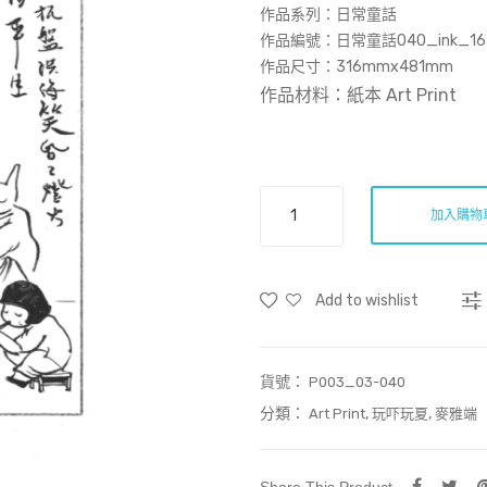
作品系列：日常童話
作品編號：‎日常童話040_ink_16
作品尺寸：
316mmx481mm
作品材料：紙本 Art Print
日
加入購物
常
童
話
Add to wishlist
040
(Art
Print)
貨號：
數
P003_03-040
量
分類：
,
,
Art Print
玩吓玩夏
麥雅端
Share This Product