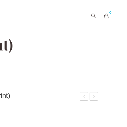
0
購物車內未有商品
t)
nt)
嘟
茫
嘟-
茫
A29
的