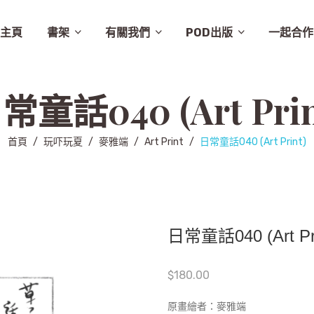
主頁
書架
有關我們
POD出版
一起合作
譚卓文-cheukman
易達華-clement
建築
畫集
月曆
相畫閣
漫畫
特價
素描
城市規劃
繪本
英文
其他
設計
圖文
其他語文
非小說
音樂
勵志
城市
慈善組織
電影
旅遊
學術研究
故事
舞蹈
生活
小說
醫學
社會
攝影
醫學/健康
雜文
歷史
藝術
史地/社會
散文
文化
詩歌
文化藝術
文學
文學/圖文
雜誌
兒童
新書推介
草田推薦
所有商品
聯絡我們
條款及細則
出版聚人
常童話040 (Art Prin
首頁
/
玩吓玩夏
/
麥雅端
/
Art Print
/
日常童話040 (Art Print)
日常童話040 (Art Pri
$
180.00
原畫繪者：
麥雅端