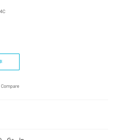
(Art
天
Prin
空
4C
t)
到
悠
悠
的
森
車
林-
012
Compare