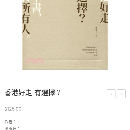
香港好走 有選擇？
港
人
$
125.00
好
照
走
顧
作者：
怎
者
出版社：