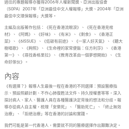
過往的專題報導亦獲得2006年人權新聞獎、亞洲出版協會
（SOPA）2007年「亞洲最佳中文人權報導」大獎、2004年「亞洲
最佳中文環保報導」大獎等。
主編及出版著作包括：《死在香港流眼淚》、《死在香港見棺
材》、《阿媽》、《好味》、《有米》、《剩食》、《香港正
菜》、《6ISSUE》、《低碳有前途》、《一家人好天氣》、《聽大
樹唱歌》、《夠照》、《生命裡的家常便飯：任方利莎》、《香港
第一》、《尋找香格里拉》、《教育改革由一個夢想開始》、《生
命好傢伙》。
內容
《有選擇？》報導人生最後一程在香港的不同選擇：預設醫療指
示、預設照顧計劃、不作心肺復甦法文件、持久授權書等等，深入
探討病人、家人、醫護人員在各種醫護決定背後的想法和分歧。報
導亦從病人自主權，梳理「安樂死」、「醫助死亡」、「終止無效
治療」、「拒絕治療」等在香港的討論和實踐。
我們可能是第一代香港人，需要就不同的醫療選擇作出艱難決定。