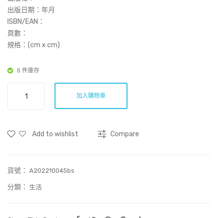
照
：1
出版日期：年月
顧
社
ISBN/EAN：
頁數：
？
區
規格：(cm x cm)
資
源
6 件庫存
篇
香
加入購物車
港
好
走
Add to wishlist
Compare
有
選
擇？
貨號：
數
A202210045bs
量
分類：
生活