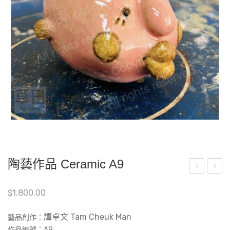
陶藝作品 Ceramic A9
嘟
茫
$
1,800.00
嘟-
茫
A7
的
譚卓文 Tam Cheuk Man
藝品創作：
(Art
天
作品編號：‎A9