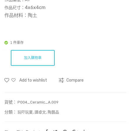
Prin
空
4x6x4cm
作品尺寸：
t)
到
作品材料：陶土
悠
悠
的
1 件庫存
森
林-
加入購物車
042
Add to wishlist
Compare
貨號：
P004_Ceramic_A.009
分類：
,
,
玩吓玩夏
譚卓文
陶藝品