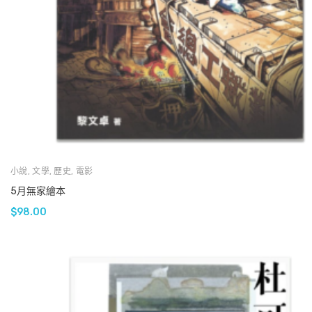
小說
,
文學
,
歷史
,
電影
5月無家繪本
$
98.00