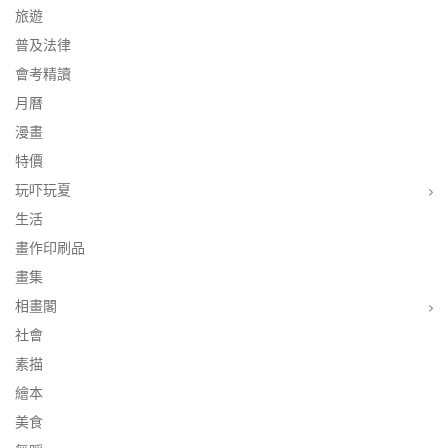
旅遊
普及法律
會考精讀
月曆
漫畫
特價
玩吓玩夏
生活
畫作印刷品
畫集
相畫閣
社會
素描
繪本
美食