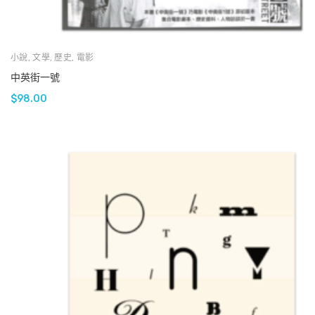
小說
,
文學
,
歷史
,
電影
中英街一號
$
98.00