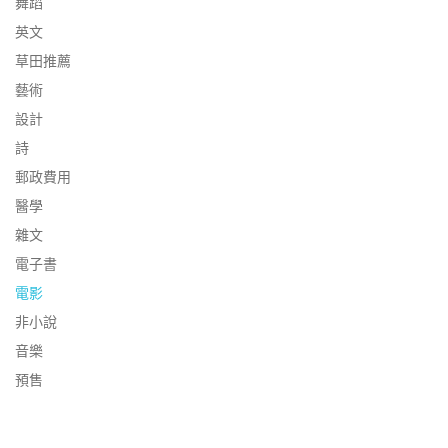
舞蹈
英文
草田推薦
藝術
設計
詩
郵政費用
醫學
雜文
電子書
電影
非小說
音樂
預售