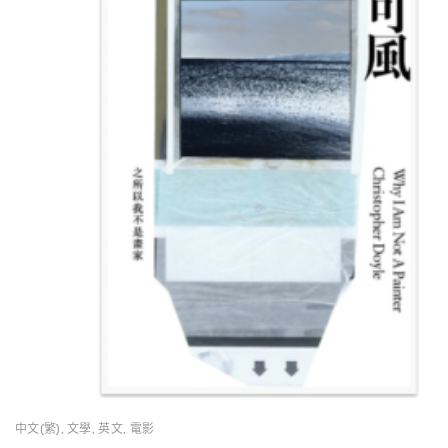
中文(繁)
,
文學
,
英文
,
電影