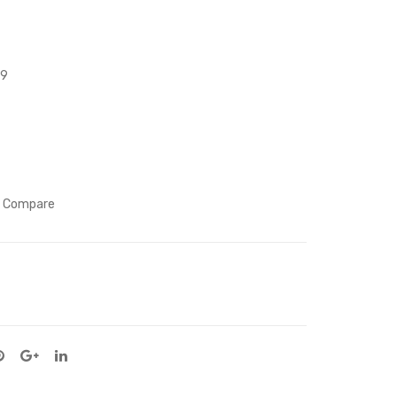
me
ers
s to
Am
-9
eric
a –
Chi
nes
e
narr
Compare
ativ
e
son
gs
of
im
mig