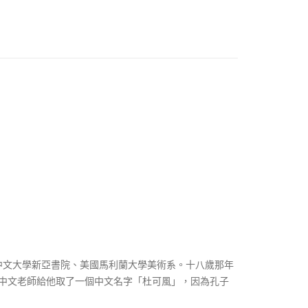
rati
on
and
love
(wit
h
DV
D)
中文大學新亞書院、美國馬利蘭大學美術系。十八歲那年
的中文老師給他取了一個中文名字「杜可風」，因為孔子