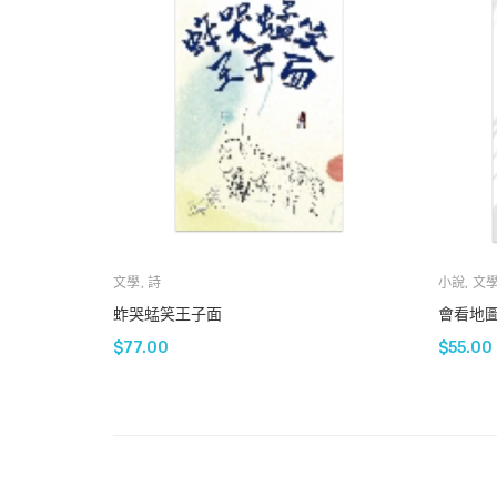
文學
,
詩
小說
,
文
蚱哭蜢笑王子面
會看地
$
77.00
$
55.00