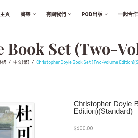
主頁
書架
有關我們
POD出版
一起合作
譚卓文-cheukman
易達華-clement
建築
畫集
月曆
相畫閣
漫畫
特價
素描
城市規劃
繪本
英文
其他
設計
圖文
其他語文
非小說
音樂
勵志
城市
慈善組織
電影
旅遊
學術研究
故事
舞蹈
生活
小說
醫學
社會
攝影
醫學/健康
雜文
歷史
藝術
史地/社會
散文
文化
詩歌
文化藝術
文學
文學/圖文
雜誌
兒童
新書推介
草田推薦
所有商品
聯絡我們
條款及細則
出版聚人
外語
/
中文(繁)
/
Christopher Doyle Book Set (Two-Volume Edition)(
Christopher Doyle 
Edition)(Standard)
$
600.00