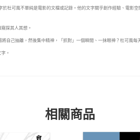
r《之所以我不是畫家》文字於杜可風不單純是電影的文檔或記錄。他的文字關乎創作經
難窺探其人其想。
樣從紛擾的拍攝現場將自己抽離，然後集中精神，「抓對」一個瞬間、一抺眼神？杜可
文字。
相關商品