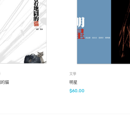
學
文學
圖的貓
明星
$
60.00