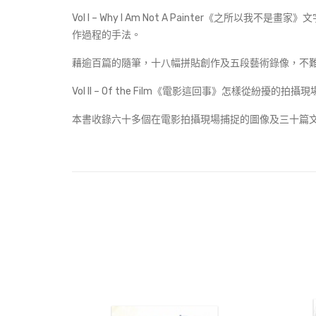
Vol I – Why I Am Not A Painte
作過程的手法。
藉逾百篇的隨筆，十八幅拼貼創作及五段藝術錄像，不
Vol II – Of the Film《電影這回事》怎
本書收錄六十多個在電影拍攝現場捕捉的圖像及三十篇