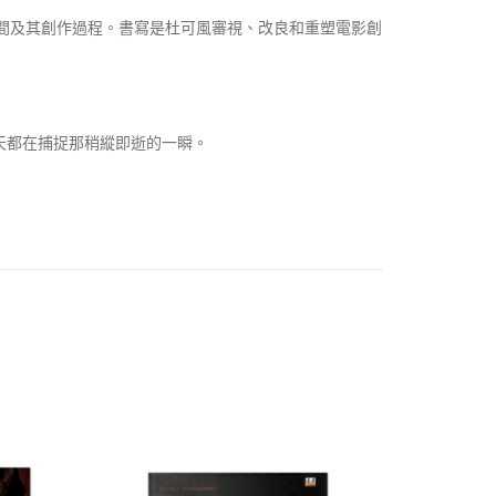
驗、電影空間及其創作過程。書寫是杜可風審視、改良和重塑電影創
風每天都在捕捉那稍縱即逝的一瞬。