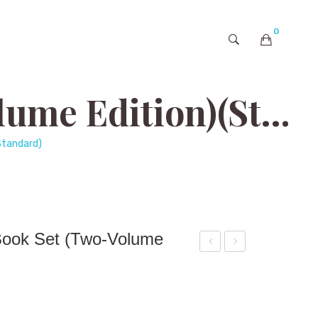
0
購物車內未有商品
Christopher Doyle Book Set (Two-Volume Edition)(Standard)
Standard)
Book Set (Two-Volume
ncle
he
Ng
Swi
Co
mm