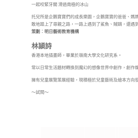
一起咬緊牙關 滑過南極的冰山
托兒所是企鵝寶寶們的成長樂園，企鵝寶寶的爸爸、媽
敢地踏上了尋親之路，一路上遇到了鯊魚、賊鷗，還遇
策劃︰明日藝術教育機構
林頴詩
香港本地插畫師，畢業於嶺南大學文化研究系。
常以日常生活題材轉換到魔幻的想像世界中創作，創作
擁有兒童展覽策展經驗，現積極於兒童藝術及繪本方向
～試閱～