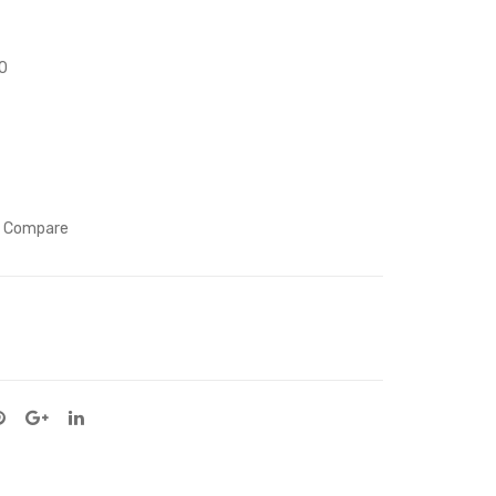
Fly
Me
To
0
The
Mo
on
Compare