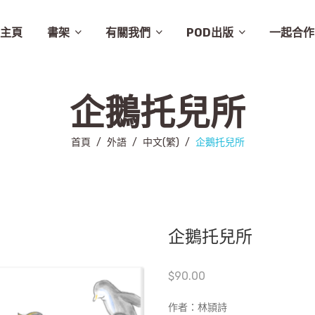
主頁
書架
有關我們
POD出版
一起合作
譚卓文-cheukman
易達華-clement
建築
畫集
月曆
相畫閣
漫畫
特價
素描
城市規劃
繪本
英文
其他
設計
圖文
其他語文
非小說
音樂
勵志
城市
慈善組織
電影
旅遊
學術研究
故事
舞蹈
生活
小說
醫學
社會
攝影
醫學/健康
雜文
歷史
藝術
史地/社會
散文
文化
詩歌
文化藝術
文學
文學/圖文
雜誌
兒童
新書推介
草田推薦
所有商品
聯絡我們
條款及細則
出版聚人
企鵝托兒所
首頁
/
外語
/
中文(繁)
/
企鵝托兒所
企鵝托兒所
$
90.00
作者：林頴詩