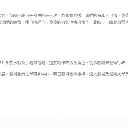
媽們，每隔一段日子都會回來一次，為寶寶們送上新鮮的海產。可惜，傻
到溫暖的鯨魚！連日追趕下，傻傻的力氣也快用盡了，此時，一陣暴風雪捲
媒介多於水彩及手繪風電繪，擅於創作故事及角色。從事劇場界藝術行政
發展。曾與香港文學研究中心、明日藝術教育機構、浪人劇場及嶺南大學