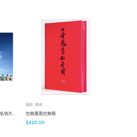
攝影
,
藝術
海闊天空 | 李慧嫻18組作品 | 24 張名信片冊子 BEYOND | A Series Of 18 Works By LI Wei-Han, Rosanna In 24 Detachable Postcards
也無風雨也無晴
$
420.00