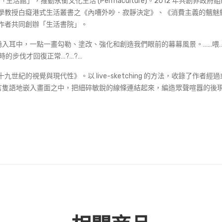
，推動永衡文化生活 (Permaculture)。2012 年共創非政府組織Mindf
版大學教授白癡港式生活叢書之《內嘈外吵．寂靜決定》、《消費主義的魑
工作者共同創辦「生活書院」。
耳中，一點一畫勾勒、塗改、強化和創造我們眼前的幕幕風景。……喂…喂…
時的步伐才回復正常…?…?…
術 : 論十九世紀的視覺與現代性》。以 live-sketching 的方法，收
言隻語地嵌入畫面之中，把細碎敏銳的線條連結起來，編造眾聲喧囂的後