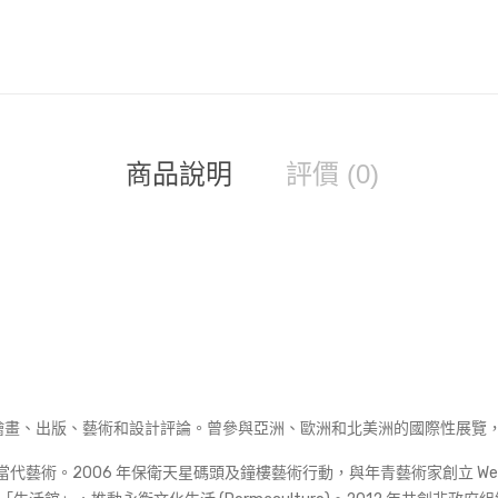
港
式
生
活
叢
書
數
商品說明
評價 (0)
量
繪畫、出版、藝術和設計評論。曾參與亞洲、歐洲和北美洲的國際性展覽
港當代藝術。2006 年保衛天星碼頭及鐘樓藝術行動，與年青藝術家創立 We Ar