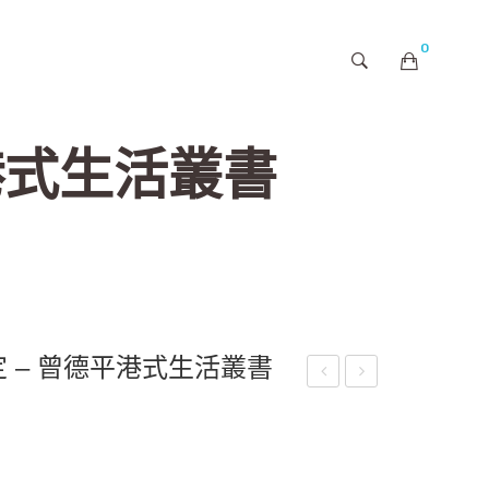
0
購物車內未有商品
港式生活叢書
 – 曾德平港式生活叢書
世
indl
善
ess
行
Min