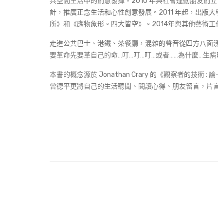
共空間生活中的創意發揮。2010 年與社會運動朋友創立「生活館」
計，推廣正念生活和心性創意發展。2011 年起，出
所》和《應物象形。四大皆空》。2014年與其他藝術
走進公共巴士、港鐵、茶餐廳，混雜的聲音從四方八面湧入
要革命先要革自己的命…叮…叮…叮…或者……為什麼…生病
本書的概念源於 Jonathan Crary 的《觀察者的技
曾德平更將自己的生活聽聞、閱讀心得、朋友留言，片