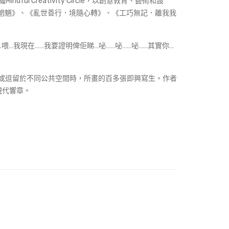
ul Creativity Circle，以創意教育、藝術和設
置
魅魍魎》、《亂世善行．境隨心轉》、《工巧無記．離我我
我現在……我要證明俾佢睇…咇……咇……咇……其實你…
錄了作者經過或逗留於不同公共空間時，所畫的百多張即興寫生。作者
現代響章。