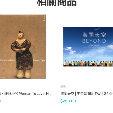
相關商品
藝術
漫漫地尋．雌雌地等 Woman To Love, Man To Quit
0
$
200.00