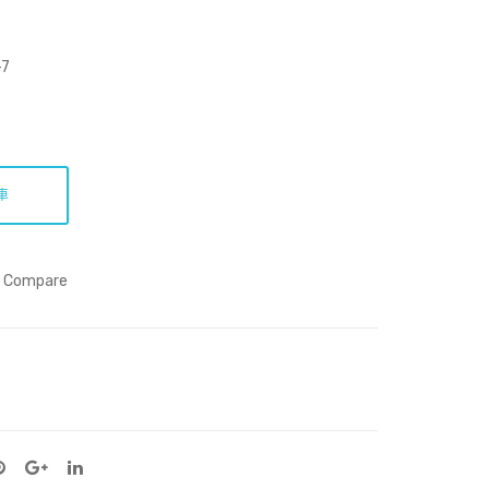
．
dful
境
nes
隨
s —
-7
心
Wor
轉
ks
of
Li
車
Wei
Han
.
Compare
Cer
ami
cs
&
Inst
alla