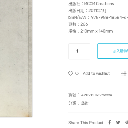
出版社：MCCM Creations
出版日期：2011年1月
ISBN/EAN： 978-988-18584-6
頁數：266
規格：210mm x 148mm
內
加入購物
嘈
外
吵．
Add to wishlist
寂
靜
決
貨號：
定
A202110169mccm
-
分類：
藝術
曾
德
平
Share This Product