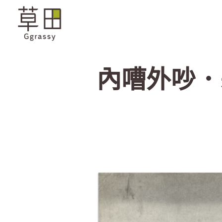
內嘈外吵．