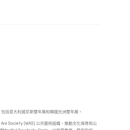
tion
s 閒
來
無
事—
李
慧
嫻
作
品
集
．
陶
塑
，包括意大利威尼斯雙年展和韓國光洲雙年展。
及
裝
e Society (WAS) 公共藝術組織，推動文化保育和公