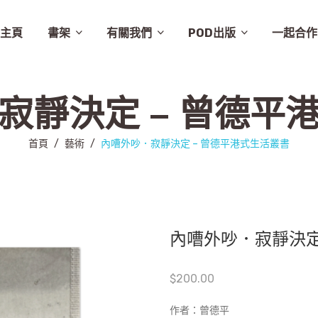
主頁
書架
有關我們
POD出版
一起合作
譚卓文-cheukman
易達華-clement
建築
畫集
月曆
相畫閣
漫畫
特價
素描
城市規劃
繪本
英文
其他
設計
圖文
其他語文
非小說
音樂
勵志
城市
慈善組織
電影
旅遊
學術研究
故事
舞蹈
生活
小說
醫學
社會
攝影
醫學/健康
雜文
歷史
藝術
史地/社會
散文
文化
詩歌
文化藝術
文學
文學/圖文
雜誌
兒童
新書推介
草田推薦
所有商品
聯絡我們
條款及細則
出版聚人
寂靜決定 – 曾德平
首頁
/
藝術
/
內嘈外吵．寂靜決定 – 曾德平港式生活叢書
內嘈外吵．寂靜決定
$
200.00
作者：曾德平