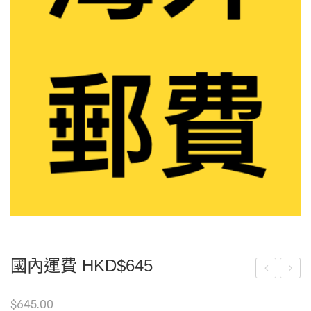
國內運費 HKD$645
門
爺
$
645.00
運
的