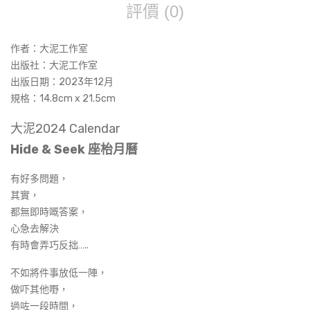
評價 (0)
(Li
mit
作者：大泥工作室
ed
出版社：大泥工作室
Edit
出版日期：2023年12月
ion)
規格：14.8cm x 21.5cm
大泥2024 Calendar
Hide & Seek 座枱月曆
有好多問題，
其實，
都無即時嘅答案，
心急去解決
有時會弄巧反拙…..
不如將件事放低一陣，
做吓其他嘢，
過咗一段時間，