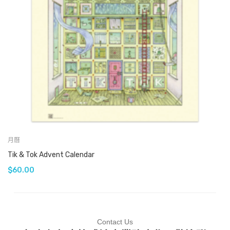
月曆
Tik & Tok Advent Calendar
$
60.00
Contact Us