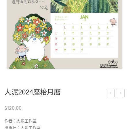
大泥2024座枱月曆
yth
聽
$
120.00
olo
東
gies
涌
作者：大泥工作室
fro
：
出版社：大泥工作室