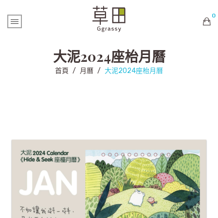
0
購物車內未有商品
大泥2024座枱月曆
首頁
/
月曆
/
大泥2024座枱月曆