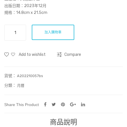
m
非
出版日期：2023年12月
the
凡
規格：14.8cm x 21.5cm
Fut
事
ure:
、
大
加入購物車
泥
The
在
2024
Snu
人
座
b-
為
Add to wishlist
Compare
枱
nos
月
ed
曆
Dra
貨號：
數
A202210057bs
量
gon
分類：
月曆
and
Oth
Share This Product
er
Sto
商品說明
ries