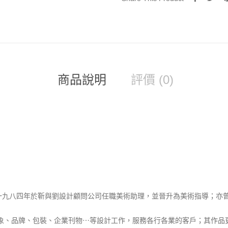
(Art
Print)
數
量
商品說明
評價 (0)
一九八四年於靳與劉設計顧問公司任職美術助理，並晉升為美術指導；亦
d)，從事企業形象、品牌、包裝、企業刊物⋯等設計工作，服務各行各業的客戶；其作