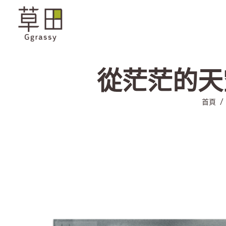
從茫茫的天空到
首頁
/