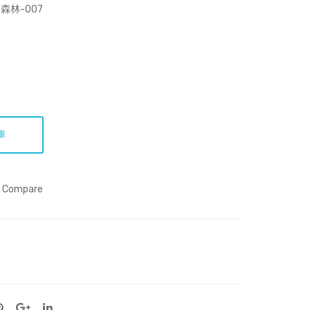
3
林-007
(Art
Prin
t)
車
Compare