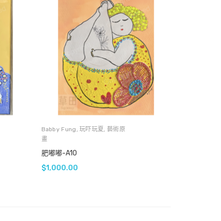
Babby Fung
,
玩吓玩夏
,
藝術原
畫
肥嘟嘟-A10
$
1,000.00