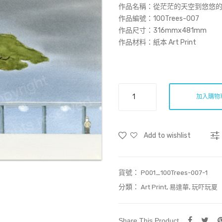
作品名稱：
從茫茫的天空到悠悠的森
作品編號：100Trees-007
作品尺寸：316mmx481mm
作品材料：紙本 Art Print
從
加入購物
茫
茫
的
Add to wishlist
天
空
到
貨號：
悠
P001_100Trees-007-1
悠
分類：
,
,
Art Print
易達華
玩吓玩夏
的
森
林-007
Share This Product