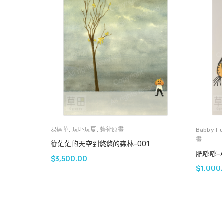
易達華
,
玩吓玩夏
,
藝術原畫
Babby F
畫
從茫茫的天空到悠悠的森林-001
肥嘟嘟-A
$
3,500.00
$
1,000