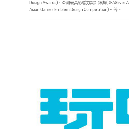
Design Awards)、亞洲最具影響力設計銀獎(DFASliver
Asian Games Emblem Design Competition) ⋯等。