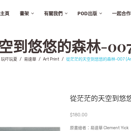
主頁
書架
有關我們
POD出版
一起合作
譚卓文-cheukman
易達華-clement
建築
畫集
月曆
相畫閣
漫畫
特價
素描
城市規劃
繪本
英文
其他
設計
圖文
其他語文
非小說
音樂
勵志
城市
慈善組織
電影
旅遊
學術研究
故事
舞蹈
生活
小說
醫學
社會
攝影
醫學/健康
雜文
歷史
藝術
史地/社會
散文
文化
詩歌
文化藝術
文學
文學/圖文
雜誌
兒童
新書推介
草田推薦
所有商品
聯絡我們
條款及細則
出版聚人
悠悠的森林-007 (Ar
玩吓玩夏
/
易達華
/
Art Print
/
從茫茫的天空到悠悠的森林-007 (Art P
從茫茫的天空到悠悠的森林-
$
180.00
原畫繪者：易達華 Clement Yick