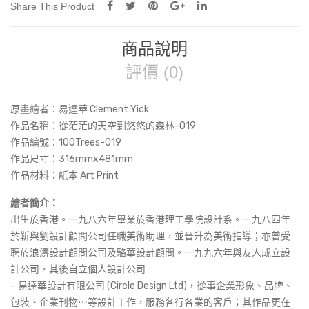
林-019
Share This Product
(Art
Print)
商品說明
數
量
評價 (0)
原畫繪者：易達華 Clement Yick
作品名稱：
從茫茫的天空到悠悠的森林-019
作品編號：100Trees-019
作品尺寸：316mmx481mm
作品材料：紙本 Art Print
繪者簡介：
出生於香港。一九八六年畢業於香港理工學院設計系。一九八四年
於靳與劉設計顧問公司任職美術助理，並晉升為美術指導；亦曾受
聘於浪濤設計顧問公司及駱華設計顧問。一九九六年與友人成立設
計公司，其後自立個人設計公司
– 易達華設計有限公司 (Circle Design Ltd)，從事企業形象、品牌、
包裝、企業刊物⋯等設計工作，服務各行各業的客戶；其作品更在