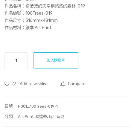
Prin
作品名稱：
從茫茫的天空到悠悠的森林-019
t)
作品編號：100Trees-019
作品尺寸：316mmx481mm
作品材料：紙本 Art Print
從
加入購物車
茫
茫
的
Add to wishlist
Compare
天
空
到
貨號：
悠
P001_100Trees-019-1
悠
分類：
,
,
Art Print
易達華
玩吓玩夏
的
森