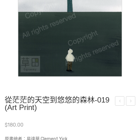
從茫茫的天空到悠悠的森林-019
(Art Print)
嘟
嘟
嘟-
嘟-
$
180.00
B2
A19
(Art
原畫繪者：易達華 Clement Yick