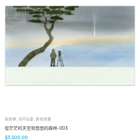
易達華
,
玩吓玩夏
,
藝術原畫
從茫茫的天空到悠悠的森林-003
$
3,500.00