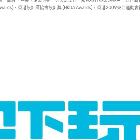
d)，從事企業形象、品牌、包裝、企業刊物⋯等設計工作，服務各行各業的客戶；其作
 Awards)、香港設計師協會設計獎 (HKDA Awards)、香港2009東亞運動會徽章設