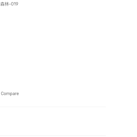
(Art
天
林-019
Prin
空
t)
到
悠
悠
的
森
林-
042
Compare