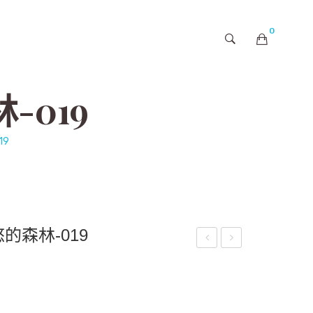
0
購物車內未有商品
019
9
的森林-019
嘟
茫
嘟-
茫
A7
的