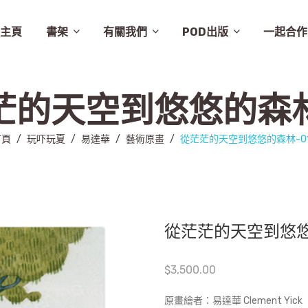
主頁
書架
有關我們
POD出版
一起合作
譚卓文-cheukman
易達華-clement
建築
畫集
月曆
相畫閣
漫畫
特價
素描
城市規劃
繪本
英文
其他
設計
圖文
其他語文
非小說
音樂
勵志
城市
慈善組織
電影
旅遊
學術研究
故事
舞蹈
生活
小說
醫學
社會
攝影
醫學/健康
雜文
歷史
藝術
史地/社會
散文
文化
詩歌
文化藝術
文學
文學/圖文
雜誌
兒童
新書推介
草田推薦
所有商品
聯絡我們
條款及細則
出版聚人
茫的天空到悠悠的森林-
首頁
/
玩吓玩夏
/
易達華
/
藝術原畫
/
從茫茫的天空到悠悠的森林-01
從茫茫的天空到悠悠
$
3,500.00
原畫繪者：易達華 Clement Yick