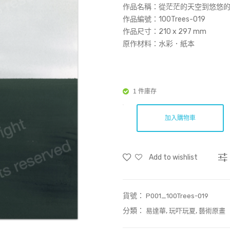
作品名稱：
從茫茫的天空到悠悠的森
作品編號：100Trees-019
作品尺寸：
210 x 297 mm
原作材料：水彩．紙本
1 件庫存
加入購物車
Add to wishlist
貨號：
P001_100Trees-019
分類：
,
,
易達華
玩吓玩夏
藝術原畫