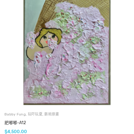
Babby Fung
,
玩吓玩夏
,
藝術原畫
肥嘟嘟-A12
$
4,500.00