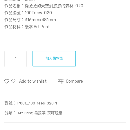
Prin
空
作品名稱：
從茫茫的天空到悠悠的森林-020
t)
到
作品編號：100Trees-020
作品尺寸：316mmx481mm
悠
作品材料：紙本 Art Print
悠
的
森
林-
從
加入購物車
012
茫
茫
的
Add to wishlist
Compare
天
空
到
貨號：
悠
P001_100Trees-020-1
悠
分類：
,
,
Art Print
易達華
玩吓玩夏
的
森