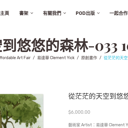
主頁
書架
有關我們
POD出版
一起合作
譚卓文-cheukman
易達華-clement
建築
畫集
月曆
相畫閣
漫畫
特價
素描
城市規劃
繪本
英文
其他
設計
圖文
其他語文
非小說
音樂
勵志
城市
慈善組織
電影
旅遊
學術研究
故事
舞蹈
生活
小說
醫學
社會
攝影
醫學/健康
雜文
歷史
藝術
史地/社會
散文
文化
詩歌
文化藝術
文學
文學/圖文
雜誌
兒童
新書推介
草田推薦
所有商品
聯絡我們
條款及細則
出版聚人
悠的森林-033 100
ffordable Art Fair
/
易達華 Clement Yick
/
原創畫作
/
從茫茫的天空到悠
從茫茫的天空到悠悠的森林
$
6,000.00
藝術家 Artist：易達華 Clement Yi