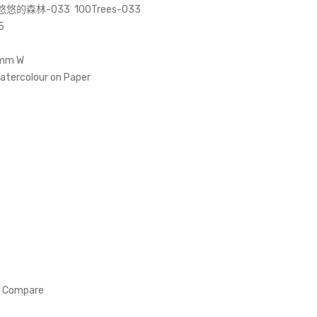
tem
mis
的森林-033 100Trees-033
plat
ed
5
e
如
mm W
約
rcolour on Paper
而
至
Compare