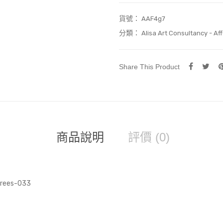
貨號：
AAF4g7
分類：
Alisa Art Consultancy - Aff
Share This Product
商品說明
評價 (0)
es-033