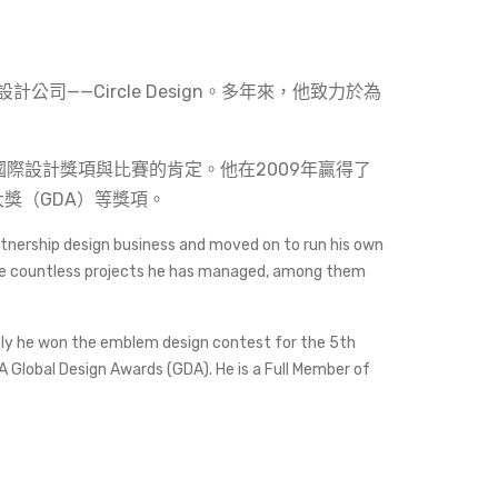
設計公司
——Circle Design
。多年來，他致力於為
國際設計獎項與比賽的肯定。他在
2009
年贏得了
大獎（
GDA
）
等獎項
。
rtnership design business and moved on to run his own
 the countless projects he has managed, among them
bly he won the emblem design contest for the 5th
Global Design Awards (GDA). He is a Full Member of