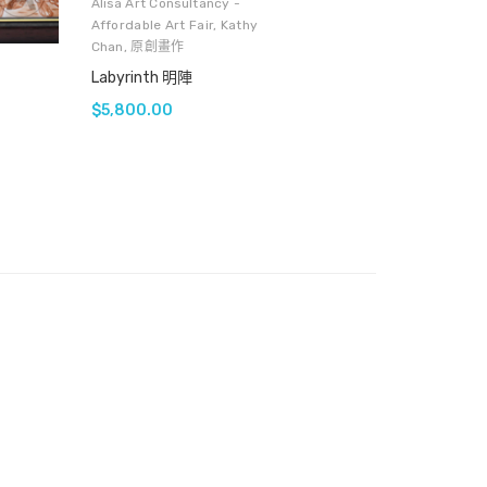
Alisa Art Consultancy -
Affordable Art Fair
,
Kathy
Chan
,
原創畫作
Labyrinth 明陣
$
5,800.00