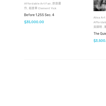
Affordable Art Fair
,
原創畫
作
,
易達華 Clement Yick
Before 1.255 Sec. 4
Alisa Ar
$
35,000.00
Affordabl
吳錦明
,
$
3,500