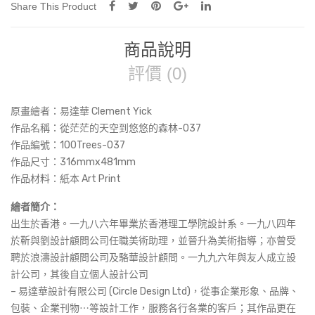
林-037
Share This Product
(Art
Print)
商品說明
數
量
評價 (0)
原畫繪者：易達華 Clement Yick
作品名稱：
從茫茫的天空到悠悠的森林-037
作品編號：100Trees-037
作品尺寸：316mmx481mm
作品材料：紙本 Art Print
繪者簡介：
出生於香港。一九八六年畢業於香港理工學院設計系。一九八四年
於靳與劉設計顧問公司任職美術助理，並晉升為美術指導；亦曾受
聘於浪濤設計顧問公司及駱華設計顧問。一九九六年與友人成立設
計公司，其後自立個人設計公司
– 易達華設計有限公司 (Circle Design Ltd)，從事企業形象、品牌、
包裝、企業刊物⋯等設計工作，服務各行各業的客戶；其作品更在