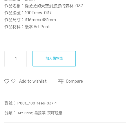
Prin
作品名稱：
從茫茫的天空到悠悠的森林-037
t)
作品編號：100Trees-037
作品尺寸：316mmx481mm
作品材料：紙本 Art Print
從
加入購物車
茫
茫
的
Add to wishlist
Compare
天
空
到
貨號：
悠
P001_100Trees-037-1
悠
分類：
,
,
Art Print
易達華
玩吓玩夏
的
森