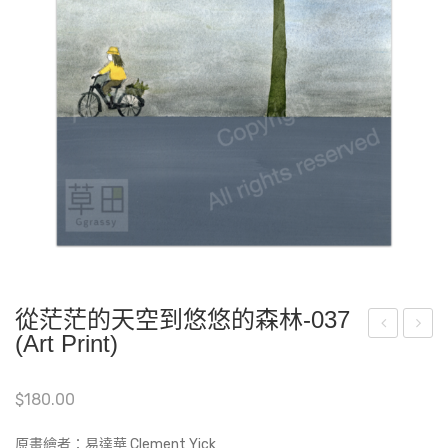
從茫茫的天空到悠悠的森林-037
(Art Print)
嘟
嘟
嘟-
嘟-
$
180.00
A23
D5
(Art
原畫繪者：易達華 Clement Yick