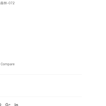
仔-
天
林-072
Gro
空
wth
到
Fati
悠
na
悠
Doll
的
(3
森
inc
林-
h)
003
Compare