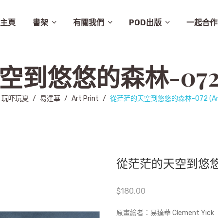
主頁
書架
有關我們
POD出版
一起合作
譚卓文-cheukman
易達華-clement
建築
畫集
月曆
相畫閣
漫畫
特價
素描
城市規劃
繪本
英文
其他
設計
圖文
其他語文
非小說
音樂
勵志
城市
慈善組織
電影
旅遊
學術研究
故事
舞蹈
生活
小說
醫學
社會
攝影
醫學/健康
雜文
歷史
藝術
史地/社會
散文
文化
詩歌
文化藝術
文學
文學/圖文
雜誌
兒童
新書推介
草田推薦
所有商品
聯絡我們
條款及細則
出版聚人
悠悠的森林-072 (Ar
玩吓玩夏
/
易達華
/
Art Print
/
從茫茫的天空到悠悠的森林-072 (Art P
從茫茫的天空到悠悠的森林-
$
180.00
原畫繪者：易達華 Clement Yick