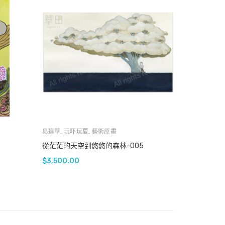
易達華
,
玩吓玩夏
,
藝術原畫
從茫茫的天空到悠悠的森林-005
$
3,500.00