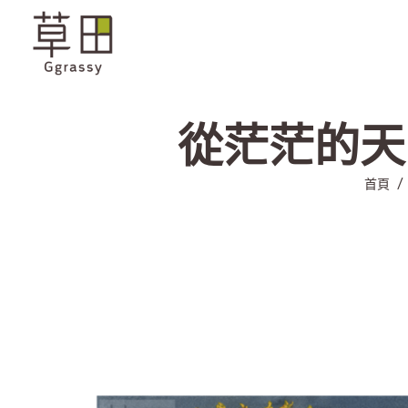
從茫茫的天空到
首頁
/