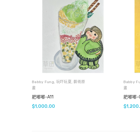
Babby Fung
,
玩吓玩夏
,
藝術原
Babby F
畫
畫
肥嘟嘟-A11
肥嘟嘟-C
$
1,000.00
$
1,200