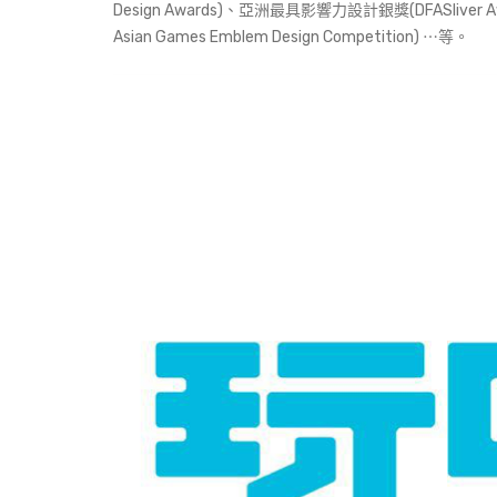
Design Awards)、亞洲最具影響力設計銀獎(DFASliver
Asian Games Emblem Design Competition) ⋯等。