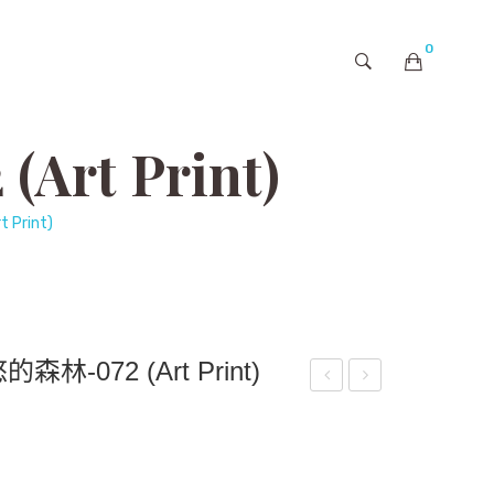
0
購物車內未有商品
t Print)
rint)
072 (Art Print)
品
茫
007
茫
-公
的