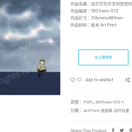
作品名稱：
從茫茫的天空到悠悠的森
作品編號：100Trees-072
作品尺寸：316mmx481mm
作品材料：紙本 Art Print
加入購物車
Add to wishlist
貨號：
P001_100Trees-072-1
分類：
,
,
Art Print
易達華
玩吓玩夏
Share This Product