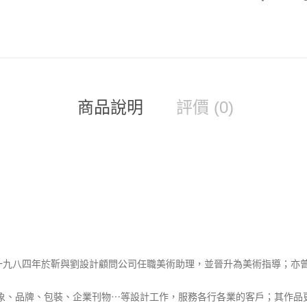
商品說明
評價 (0)
一九八四年於靳與劉設計顧問公司任職美術助理，並晉升為美術指導；亦
d)，從事企業形象、品牌、包裝、企業刊物⋯等設計工作，服務各行各業的客戶；其作