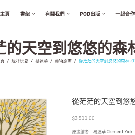
主頁
書架
有關我們
POD出版
一起合作
譚卓文-cheukman
易達華-clement
建築
畫集
月曆
相畫閣
漫畫
特價
素描
城市規劃
繪本
英文
其他
設計
圖文
其他語文
非小說
音樂
勵志
城市
慈善組織
電影
旅遊
學術研究
故事
舞蹈
生活
小說
醫學
社會
攝影
醫學/健康
雜文
歷史
藝術
史地/社會
散文
文化
詩歌
文化藝術
文學
文學/圖文
雜誌
兒童
新書推介
草田推薦
所有商品
聯絡我們
條款及細則
出版聚人
茫的天空到悠悠的森林-
首頁
/
玩吓玩夏
/
易達華
/
藝術原畫
/
從茫茫的天空到悠悠的森林-0
從茫茫的天空到悠悠
$
3,500.00
原畫繪者：易達華 Clement Yick