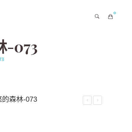
0
購物車內未有商品
073
73
的森林-073
嘟
茫
嘟-
茫
A17
的