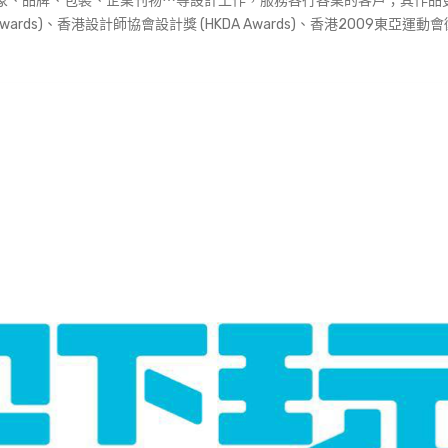
d)，從事企業形象、品牌、包裝、企業刊物⋯等設計工作，服務各行各業的客戶；其作
 Awards)、香港設計師協會設計獎 (HKDA Awards)、香港2009東亞運動會徽章設