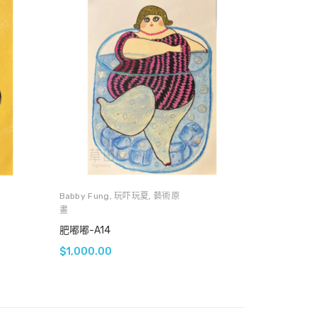
Babby Fung
,
玩吓玩夏
,
藝術原
畫
肥嘟嘟-A14
$
1,000.00