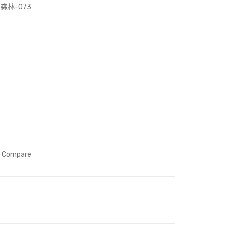
(Art
天
林-073
Prin
空
t)
到
悠
悠
的
森
林-
014
Compare