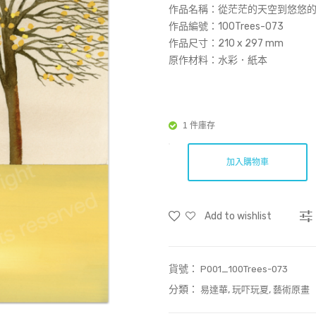
作品名稱：
從茫茫的天空到悠悠的森
作品編號：100Trees-073
作品尺寸：
210 x 297 mm
原作材料：水彩．紙本
1 件庫存
加入購物車
Add to wishlist
貨號：
P001_100Trees-073
分類：
,
,
易達華
玩吓玩夏
藝術原畫