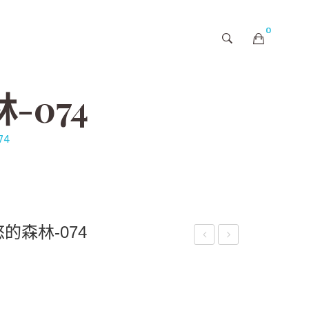
0
購物車內未有商品
074
74
的森林-074
嘟
茫
嘟-
茫
A29
的