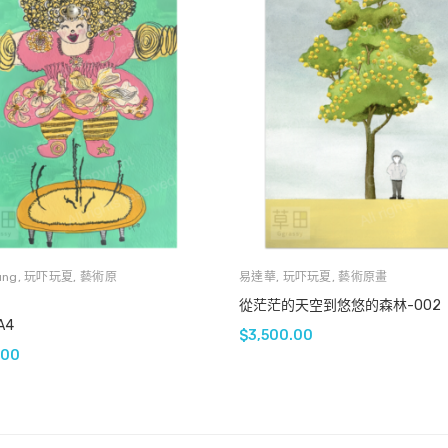
ung
,
玩吓玩夏
,
藝術原
易達華
,
玩吓玩夏
,
藝術原畫
從茫茫的天空到悠悠的森林-002
A4
$
3,500.00
.00