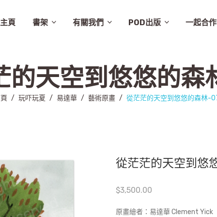
主頁
書架
有關我們
POD出版
一起合作
譚卓文-cheukman
易達華-clement
建築
畫集
月曆
相畫閣
漫畫
特價
素描
城市規劃
繪本
英文
其他
設計
圖文
其他語文
非小說
音樂
勵志
城市
慈善組織
電影
旅遊
學術研究
故事
舞蹈
生活
小說
醫學
社會
攝影
醫學/健康
雜文
歷史
藝術
史地/社會
散文
文化
詩歌
文化藝術
文學
文學/圖文
雜誌
兒童
新書推介
草田推薦
所有商品
聯絡我們
條款及細則
出版聚人
茫的天空到悠悠的森林-
首頁
/
玩吓玩夏
/
易達華
/
藝術原畫
/
從茫茫的天空到悠悠的森林-0
從茫茫的天空到悠悠
$
3,500.00
原畫繪者：易達華 Clement Yick