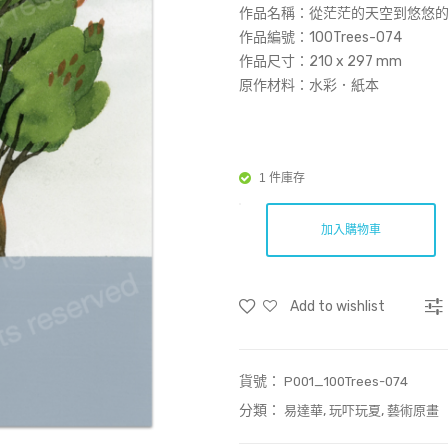
作品名稱：
從茫茫的天空到悠悠的森
作品編號：100Trees-074
作品尺寸：
210 x 297 mm
原作材料：水彩．紙本
1 件庫存
加入購物車
Add to wishlist
貨號：
P001_100Trees-074
分類：
,
,
易達華
玩吓玩夏
藝術原畫