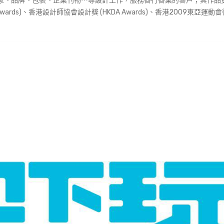
d)，從事企業形象、品牌、包裝、企業刊物⋯等設計工作，服務各行各業的客戶；其作
 Awards)、香港設計師協會設計獎 (HKDA Awards)、香港2009東亞運動會徽章設