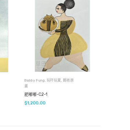
Babby Fung
,
玩吓玩夏
,
藝術原
畫
肥嘟嘟-C2-1
$
1,200.00