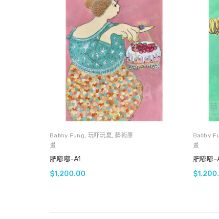
Babby Fung
,
玩吓玩夏
,
藝術原
Babby F
畫
畫
肥嘟嘟-A1
肥嘟嘟-
$
1,200.00
$
1,200