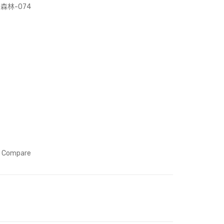
(Art
天
林-074
Prin
空
t)
到
悠
悠
的
森
林-
012
Compare