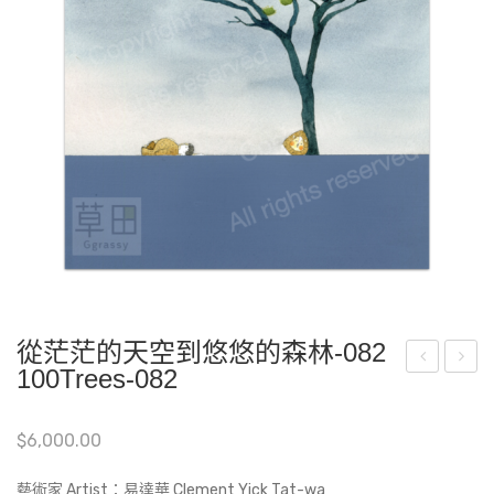
從茫茫的天空到悠悠的森林-082
100Trees-082
茫
nfin
茫
ishe
$
6,000.00
的
d
天
Pai
藝術家 Artist：易達華 Clement Yick Tat-wa