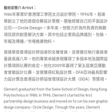
藝術家簡介 Artist：
年畢業於香港理工學院太古設計學院。
1996
年，易達
1986
華創立了他的首個合夥設計業務，隨後經營自己的平面設計
公司
——Circle Design
。多年來，他致力於為所負責的無數
項目提供創意解決方案，其中包括企業與品牌識別、包裝、
年報及傳播／市場推廣物料。
易達華是香港設計師協會的全
權
會員，並曾擔任執行委員會
委員長達八年。
他
的專業卓越表現獲得了多個本地及國際設
計獎項與比賽的肯定。他在
2009
年贏得了第五屆東亞運動
會會徽設計比賽，並曾獲得紅點設計獎、
DFA
亞洲最具影響
力設計獎及香港設計師協會環球設計大獎（
GDA
）
等獎項
。
Clement graduated from the Swire School of Design, Hong Kong
Polytechnics in 1986. In 1996, Clement started his first
partnership design business and moved on to run his own graphic
design company- Circle Design. Through the years, Clement