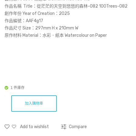
空
ntin
作品名稱 Title：
從茫茫的天空到悠悠的森林-082 100Trees-082
到
g 未
創作年份 Year of Creation：2025
作品編號：AAF4g17
悠
完
作品尺寸 Size：297mm H x 210mm W
悠
成
原作材料 Material：水彩．紙本 Watercolour on Paper
的
的
森
圖
林-
畫
043
100
Tre
1 件庫存
es-
043
加入購物車
Add to wishlist
Compare