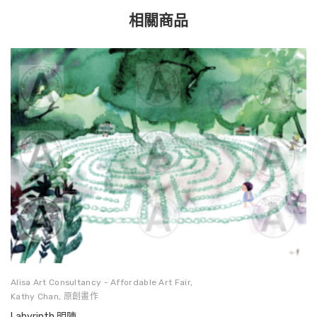
相關商品
Alisa Art Consultancy - Affordable Art Fair
,
Kathy Chan
,
原創畫作
Labyrinth 明陣