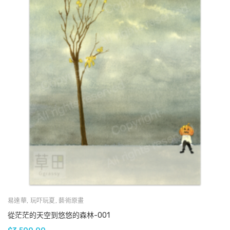
易達華
,
玩吓玩夏
,
藝術原畫
從茫茫的天空到悠悠的森林-001