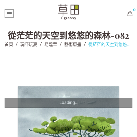
0
購物車內未有商品
從茫茫的天空到悠悠的森林-082
首頁
/
玩吓玩夏
/
易達華
/
藝術原畫
/
從茫茫的天空到悠悠的森林-082
Loading...