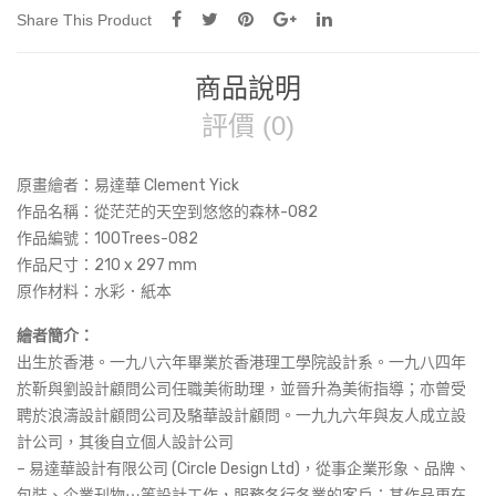
Share This Product
商品說明
評價 (0)
原畫繪者：易達華 Clement Yick
作品名稱：
從茫茫的天空到悠悠的森林-082
作品編號：100Trees-082
作品尺寸：
210 x 297 mm
原作材料：水彩．紙本
繪者簡介：
出生於香港。一九八六年畢業於香港理工學院設計系。一九八四年
於靳與劉設計顧問公司任職美術助理，並晉升為美術指導；亦曾受
聘於浪濤設計顧問公司及駱華設計顧問。一九九六年與友人成立設
計公司，其後自立個人設計公司
– 易達華設計有限公司 (Circle Design Ltd)，從事企業形象、品牌、
包裝、企業刊物⋯等設計工作，服務各行各業的客戶；其作品更在