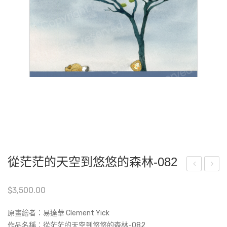
從茫茫的天空到悠悠的森林-082
嘟
嘟
$
3,500.00
嘟-
嘟-
C2-
A20
原畫繪者：易達華 Clement Yick
3
作品名稱：
從茫茫的天空到悠悠的森林-082