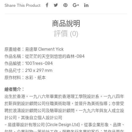
Share This Product
商品說明
評價 (0)
原畫繪者：易達華 Clement Yick
作品名稱：
從茫茫的天空到悠悠的森林-084
作品編號：100Trees-084
作品尺寸：
210 x 297 mm
原作材料：水彩．紙本
繪者簡介：
出生於香港。一九八六年畢業於香港理工學院設計系。一九八四年
於靳與劉設計顧問公司任職美術助理，並晉升為美術指導；亦曾受
聘於浪濤設計顧問公司及駱華設計顧問。一九九六年與友人成立設
計公司，其後自立個人設計公司
– 易達華設計有限公司 (Circle Design Ltd)，從事企業形象、品牌、
包裝、企業刊物⋯等設計工作，服務各行各業的客戶；其作品更在