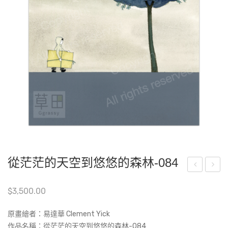
從茫茫的天空到悠悠的森林-084
嘟
茫
$
3,500.00
嘟-
茫
A11
的
原畫繪者：易達華 Clement Yick
(Art
天
作品名稱：
從茫茫的天空到悠悠的森林-084