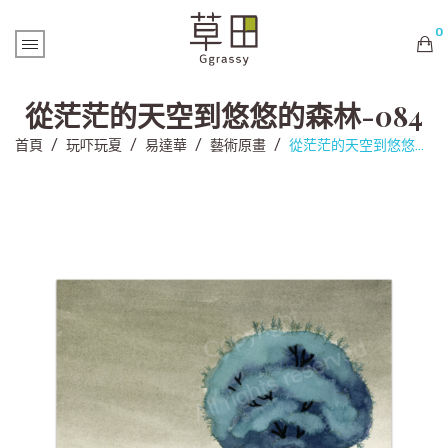
0
購物車內未有商品
從茫茫的天空到悠悠的森林-084
首頁
/
玩吓玩夏
/
易達華
/
藝術原畫
/
從茫茫的天空到悠悠的森林-084