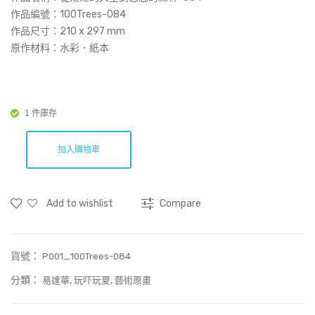
Prin
空
作品編號：100Trees-084
t)
到
作品尺寸：
210 x 297 mm
原作材料：水彩．紙本
悠
悠
的
森
1 件庫存
林-
056
加入購物車
Add to wishlist
Compare
貨號：
P001_100Trees-084
分類：
,
,
易達華
玩吓玩夏
藝術原畫