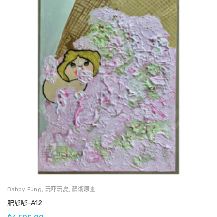
Babby Fung
,
玩吓玩夏
,
藝術原畫
肥嘟嘟-A12