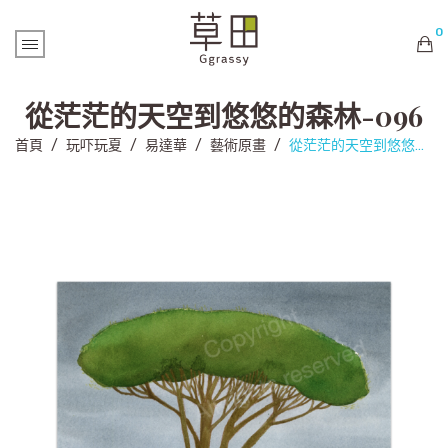
0
購物車內未有商品
從茫茫的天空到悠悠的森林-096
首頁
/
玩吓玩夏
/
易達華
/
藝術原畫
/
從茫茫的天空到悠悠的森林-096