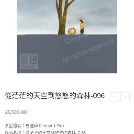
從茫茫的天空到悠悠的森林-096
嘟
茫
$
3,500.00
嘟-
茫
C1-
的
原畫繪者：易達華 Clement Yick
3
天
作品名稱：
從茫茫的天空到悠悠的森林-096