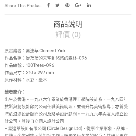
Share This Product
商品說明
評價 (0)
原畫繪者：易達華 Clement Yick
作品名稱：
從茫茫的天空到悠悠的森林-096
作品編號：100Trees-096
作品尺寸：
210 x 297 mm
原作材料：水彩．紙本
繪者簡介：
出生於香港。一九八六年畢業於香港理工學院設計系。一九八四年
於靳與劉設計顧問公司任職美術助理，並晉升為美術指導；亦曾受
聘於浪濤設計顧問公司及駱華設計顧問。一九九六年與友人成立設
計公司，其後自立個人設計公司
– 易達華設計有限公司 (Circle Design Ltd)，從事企業形象、品牌、
包裝、企業刊物⋯等設計工作，服務各行各業的客戶；其作品更在