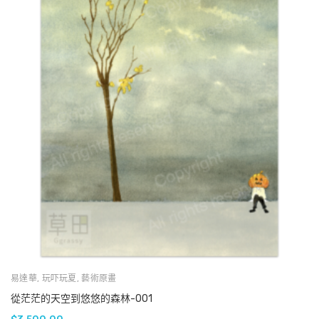
易達華
,
玩吓玩夏
,
藝術原畫
從茫茫的天空到悠悠的森林-001