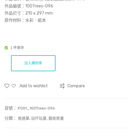
(Art
空
作品編號：100Trees-096
Prin
到
作品尺寸：
210 x 297 mm
原作材料：水彩．紙本
t)
悠
悠
的
森
1 件庫存
林-
005
加入購物車
Add to wishlist
Compare
貨號：
P001_100Trees-096
分類：
,
,
易達華
玩吓玩夏
藝術原畫