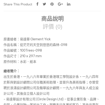
Share This Product
商品說明
評價 (0)
原畫繪者：易達華 Clement Yick
作品名稱：
從茫茫的天空到悠悠的森林-098
作品編號：100Trees-098
作品尺寸：
210 x 297 mm
原作材料：水彩．紙本
繪者簡介：
出生於香港。一九八六年畢業於香港理工學院設計系。一九八四年
於靳與劉設計顧問公司任職美術助理，並晉升為美術指導；亦曾受
聘於浪濤設計顧問公司及駱華設計顧問。一九九六年與友人成立設
計公司，其後自立個人設計公司
– 易達華設計有限公司 (Circle Design Ltd)，從事企業形象、品牌、
包裝、企業刊物⋯等設計工作，服務各行各業的客戶；其作品更在