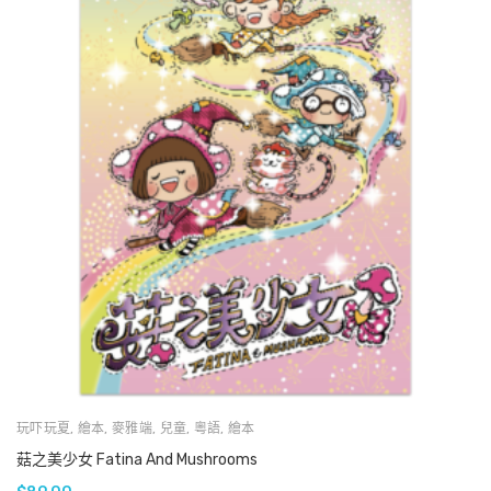
玩吓玩夏
,
繪本
,
麥雅端
,
兒童
,
粵語
,
繪本
菇之美少女 Fatina And Mushrooms