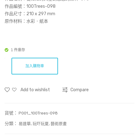
空
作品編號：100Trees-098
到
作品尺寸：
210 x 297 mm
原作材料：水彩．紙本
悠
悠
的
森
1 件庫存
林-
061
加入購物車
(Art
Prin
Add to wishlist
Compare
t)
貨號：
P001_100Trees-098
分類：
,
,
易達華
玩吓玩夏
藝術原畫