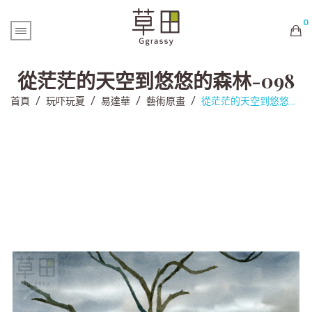
0
購物車內未有商品
從茫茫的天空到悠悠的森林-098
首頁
/
玩吓玩夏
/
易達華
/
藝術原畫
/
從茫茫的天空到悠悠的森林-098