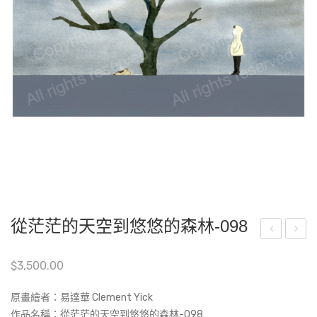
從茫茫的天空到悠悠的森林-098
茫
嘟
$
3,500.00
茫
嘟-
的
D21
原畫繪者：易達華 Clement Yick
天
作品名稱：
從茫茫的天空到悠悠的森林-098