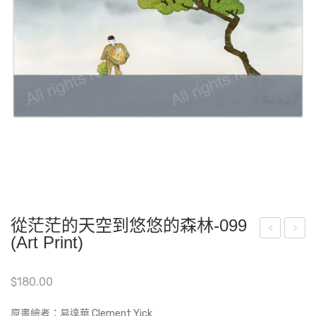
從茫茫的天空到悠悠的森林-099
(Art Print)
茫
嘟
茫
嘟-
$
180.00
的
D2
天
原畫繪者：易達華 Clement Yick