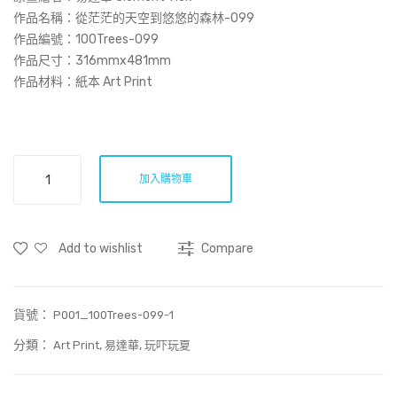
空
作品名稱：
從茫茫的天空到悠悠的森林-099
到
作品編號：100Trees-099
作品尺寸：316mmx481mm
悠
作品材料：紙本 Art Print
悠
的
森
林-
從
加入購物車
088
茫
茫
(Art
的
Prin
Add to wishlist
Compare
天
t)
空
到
貨號：
悠
P001_100Trees-099-1
悠
分類：
,
,
Art Print
易達華
玩吓玩夏
的
森