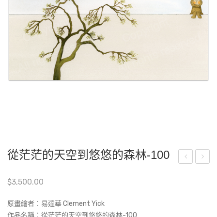
從茫茫的天空到悠悠的森林-100
嘟
茫
$
3,500.00
嘟-
茫
C1-
的
原畫繪者：易達華 Clement Yick
3
天
作品名稱：
從茫茫的天空到悠悠的森林-100