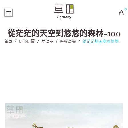
0
購物車內未有商品
從茫茫的天空到悠悠的森林-100
首頁
/
玩吓玩夏
/
易達華
/
藝術原畫
/
從茫茫的天空到悠悠的森林-100