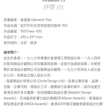
評價 (0)
原畫繪者：易達華 Clement Yick
作品名稱：
從茫茫的天空到悠悠的森林-100
作品編號：100Trees-100
作品尺寸：
210 x 297 mm
原作材料：水彩．紙本
繪者簡介：
出生於香港。一九八六年畢業於香港理工學院設計系。一九八四年
於靳與劉設計顧問公司任職美術助理，並晉升為美術指導；亦曾受
聘於浪濤設計顧問公司及駱華設計顧問。一九九六年與友人成立設
計公司，其後自立個人設計公司
– 易達華設計有限公司 (Circle Design Ltd)，從事企業形象、品牌、
包裝、企業刊物⋯等設計工作，服務各行各業的客戶；其作品更在
香港及海外多次獲獎，包括德國紅點設計獎 (Reddot Design
Awards)、亞洲最具影響力設計銀獎(DFASliver Awards)、香港設計
師協會設計獎 (HKDA Awards)、香港2009東亞運動會徽章設計比賽