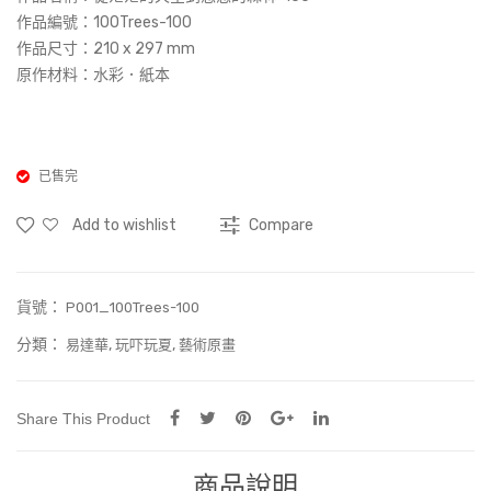
(Art
空
作品編號：100Trees-100
Prin
到
作品尺寸：
210 x 297 mm
原作材料：水彩．紙本
t)
悠
悠
的
森
已售完
林-
Add to wishlist
Compare
005
貨號：
P001_100Trees-100
分類：
,
,
易達華
玩吓玩夏
藝術原畫
Share This Product
商品說明