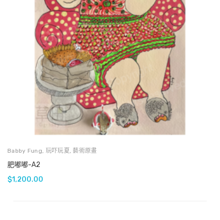
Babby Fung
,
玩吓玩夏
,
藝術原畫
肥嘟嘟-A2
$
1,200.00