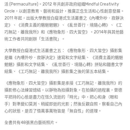
活 (Permaculture)。2012 年共創非政府組織Mindful Creativity
Circle，以創意教育、藝術和設計，推廣正念生活和心性創意發展。
2011 年起，出版大學教授白癡港式生活叢書之《內嘈外吵．寂靜決
定》、《消費主義的魑魅魍魎》、《亂世善行．境隨心轉》、《工
巧無記．離我我所》和《應物象形．四大皆空》。2014年與其他藝
術工作者共同創辦「生活書院」。
大學教授白癡港式生活叢書之五：《應物象形．四大皆空》攝影集
是繼《內嘈外吵．寂靜決定》速寫和文字結集、 《消費主義的魑魅
魍魎》攝影和文字結集、 《亂世善行．境隨心轉》拼貼和麵書文字
結集、《工巧無記．離我我所》攝影集之後的第五本結集。
《應物象形．四大皆空》攝影集是承接《工巧無記．離我我所》的
攝影修心法練習總結，以靜物為拍攝對象。在拍攝的過程裏，曾德
平把持的心態是盡力在恆久流逝的「時光」中，把心和身（眼和
手）對準變幻莫測、稍縱即逝的光影；然後反觀自照，察看自己內
心的狀態，是否了悟萬事萬物皆是「無自性」的道理。
全書共有48張黑白藝術照片。