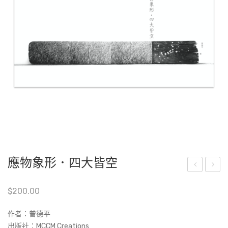
應物象形．四大皆空
en
世
$
200.00
Yea
善
rs
行
作者：曾德平
Aft
．
出版社：MCCM Creations