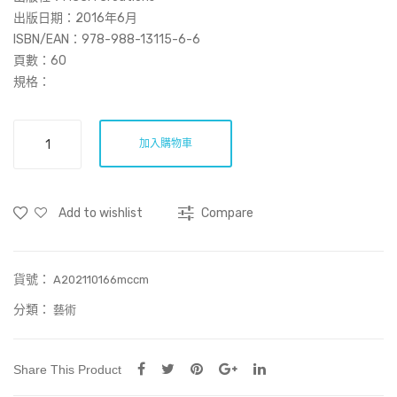
er –
境
出版日期：2016年6月
Ske
隨
ISBN/EAN：978-988-13115-6-6
頁數：60
tch
心
規格：
es
轉
應
加入購物車
物
象
形．
Add to wishlist
Compare
四
大
皆
貨號：
空
A202110166mccm
數
分類：
藝術
量
Share This Product