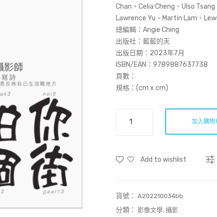
Chan、Celia Cheng、Ulso Tsa
Lawrence Yu、Martin Lam、Lew
總編輯：Angie Ching
出版社：藍藍的天
出版日期：
2023年7月
ISBN/EAN：
9789887637738
頁數：
規格：(cm x cm)
拾
加入購物
伍
拾
陸．
Add to wishlist
拍
你
個
貨號：
街
A202210034bb
數
分類：
,
影像文學
攝影