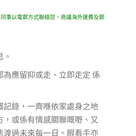
有同事以電郵方式聯絡您，商議海外運費及郵
思。
為應留抑或走、立即走定 係
嘅記錄，一齊喺依家處身之地
方，或係有情感關聯嘅嘢、又
態渡過未來每一日。眼看手亦