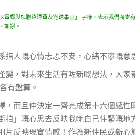
以電郵與您聯絡運費及寄送事宜」 字樣，表示我們將會
。
謝謝。
係指人嘅心情忐忑不安，心緒不寧嘅意
逢變，對未來生活有咗新嘅想法，大家都
…各有盤算。
擇，而且仲決定一齊完成第十六個感性
街拍」嘅心思去反映我哋自己住緊嘅地
相片反映現實情感！作為新住民或新心