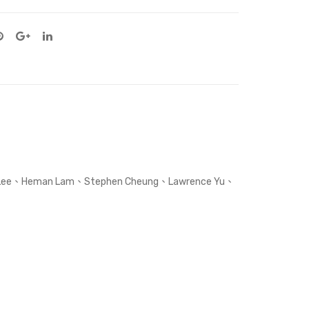
ay Lee、Heman Lam、Stephen Cheung、Lawrence Yu、