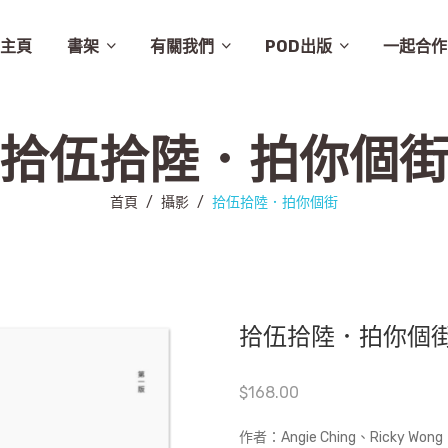
主頁
書架
有關我們
POD出版
一起合作
譚卓文-cheukman
易達華-clement
建築
畫集
月曆
相畫閣
漫畫
特價
素描
城市規劃
繪本
英文
其他
設計
圖文
其他語文
非小說
音樂
勵志
城市
慈善組織
電影
旅遊
學術研究
故事
舞蹈
生活
小說
醫學
社會
攝影
醫學/健康
雜文
歷史
藝術
史地/社會
散文
文化
詩歌
文化藝術
文學
文學/圖文
雜誌
兒童
新書推介
草田推薦
所有商品
聯絡我們
條款及細則
出版聚人
拾伍拾陸．拍你個
首頁
/
攝影
/
拾伍拾陸．拍你個街
拾伍拾陸．拍你個
$
168.00
作者：
Angie Ching、Ricky Wong