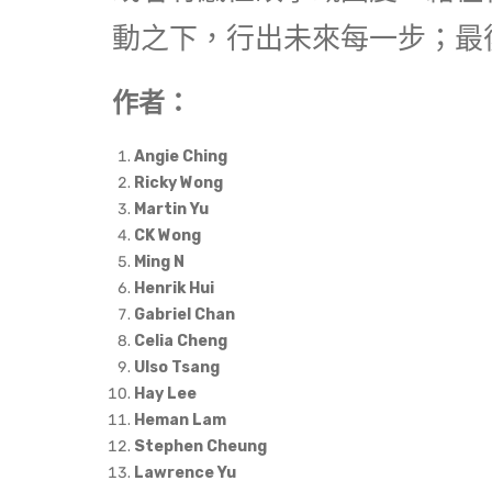
動之下，行出未來每一步；最
作者：
Angie Ching
Ricky Wong
Martin Yu
CK Wong
Ming N
Henrik Hui
Gabriel Chan
Celia Cheng
Ulso Tsang
Hay Lee
Heman Lam
Stephen Cheung
Lawrence Yu