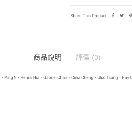
量
Share This Product
商品說明
評價 (0)
ng、Ming N、Henrik Hui、Gabriel Chan、Celia Cheng、Ulso Tsang、H