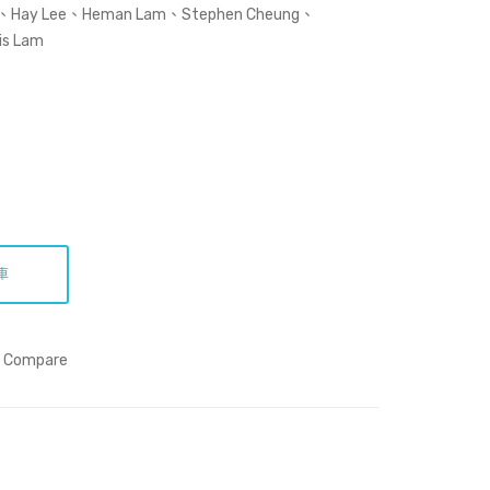
平
人
ng、Hay Lee、Heman Lam、Stephen Cheung、
郵
is Lam
掛
號
HK
D5
9.4
車
Compare