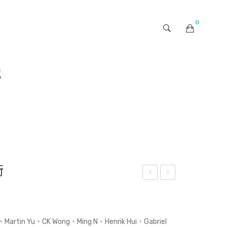
0
購物車內未有商品
街
街
國
玩
郵
香
費
港
、Martin Yu、CK Wong、Ming N、Henrik Hui、Gabriel