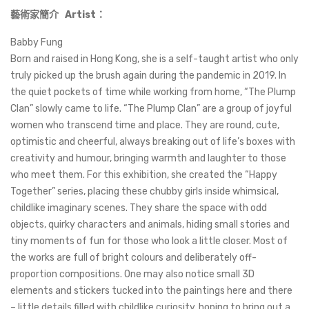
藝術家簡介 Artist：
Babby Fung
Born and raised in Hong Kong, she is a self-taught artist who only
truly picked up the brush again during the pandemic in 2019. In
the quiet pockets of time while working from home, “The Plump
Clan” slowly came to life. “The Plump Clan” are a group of joyful
women who transcend time and place. They are round, cute,
optimistic and cheerful, always breaking out of life’s boxes with
creativity and humour, bringing warmth and laughter to those
who meet them. For this exhibition, she created the “Happy
Together” series, placing these chubby girls inside whimsical,
childlike imaginary scenes. They share the space with odd
objects, quirky characters and animals, hiding small stories and
tiny moments of fun for those who look a little closer. Most of
the works are full of bright colours and deliberately off-
proportion compositions. One may also notice small 3D
elements and stickers tucked into the paintings here and there
– little details filled with childlike curiosity, hoping to bring out a