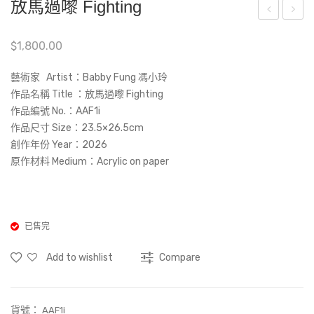
放馬過嚟 Fighting
花
he
$
1,800.00
系
Qui
列:
et
藝術家 Artist：Babby Fung 馮小玲
5
Sur
作品名稱 Title ：放馬過嚟 Fighting
Flor
fac
作品編號 No.：AAF1i
al
e of
作品尺寸 Size：23.5×26.5cm
創作年份 Year：2026
seri
Tim
原作材料 Medium：Acrylic on paper
es:
e 2
5
時
間
的
已售完
靜
Add to wishlist
Compare
痕
2
貨號：
AAF1i