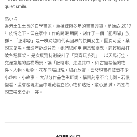
quiet smile.
馮小玲
香港土生土長的自學畫家，重拾疏懶多年的畫畫興趣，是始於 2019
年疫情之下。留在家中工作的閑暇 期間，創作了一個「肥嘟嘟」族
群。 「肥嘟嘟」是一群跨越時代與國界的快樂女生，圓潤可愛，樂
觀又鬼馬。無論年齡或背景，她們總能用 創意和幽默，輕輕鬆鬆打
破各種框架。 是次展覽特別設計了「齊齊玩系列」，以天馬行空、
充滿童趣的虛構場景，讓「肥嘟嘟」走進其中，和 古靈精怪的物
件、人物、動物、花花同場出現。細心欣賞，會發現畫裡藏着不少
小趣味、小故事。 大部分作品色彩斑斕，構圖刻意不合比例。若慢
慢看，還會發現畫面中隱藏着立體小物和貼紙，童心滿 滿，希望為
觀眾帶來會心一笑。