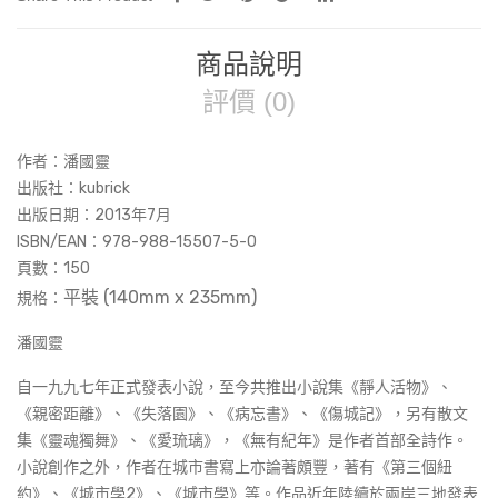
商品說明
評價 (0)
作者：潘國靈
出版社：kubrick
出版日期：2013年7月
ISBN/EAN：978-988-15507-5-0
頁數：150
平裝 (140mm x 235mm
)
規格：
潘國靈
自一九九七年正式發表小說，至今共推出小說集《靜人活物》、
《親密距離》、《失落園》、《病忘書》、《傷城記》，另有散文
集《靈魂獨舞》、《愛琉璃》，《無有紀年》是作者首部全詩作。
小說創作之外，作者在城市書寫上亦論著頗豐，著有《第三個紐
約》、《城市學2》、《城市學》等。作品近年陸續於兩岸三地發表