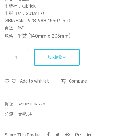
新
出版社：kubrick
忘
出版日期：2013年7月
ISBN/EAN：978-988-15507-5-0
舊
頁數：150
平裝 (140mm x 235mm
)
規格：
無
加入購物車
有
紀
年：
Add to wishlist
Compare
遊
忽
詩
貨號：
集
A202110067kb
（1994-
分類：
,
文學
詩
2013）
數
量
Share This Product