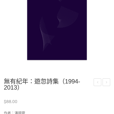
無有紀年：遊忽詩集（1994-
2013）
衣
們
夜
應
$
88.00
行
該
紀
貪
作者：潘國靈