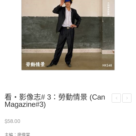
看‧影像志# 3：勞動情景 (Can
Magazine#3)
trai
he
ghtl
Whi
$
58.00
y
spe
Gay
ring
主編：廖偉棠