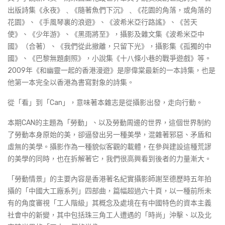
出版詩集《永夜》﹑《隨著魚們下沉》﹑《花園的角落，或角落的
花園》、《手風琴裏的浪遊》、《波希米亞行路謠》、《苦天
使》、《少年游》、《黑雨將至》，攝影及雜文集《波希米亞中
國》（合著）、《我們從此撤離，只留下光》，攝影集《孤獨的中
國》、《巴黎無題劇照》，小說集《十八條小巷的戰爭遊戲》等。
2009年《和幽靈一起的香港漫遊》是廖偉棠最新的一本詩集，也是
他第一本完全以香港為書寫對象的詩集。
從「看」到「Can」，意味著本雜志是從攝影出發，走向行動。
本期CAN的主題為「勞動」、以及勞動周邊的世界，這個世界制約
了勞動本身原始的美，卻逼發出另一種美學，混雜著邪惡、矛盾和
虛無的美學。攝影作為一種貌似客觀的載體，在參與建設這種荒謬
的美學的同時，也在拆解著它，我們很高興看到後者的力量漸大。
「勞動情景」的主要內容是香港著名紀實攝影師謝至德歷時五年拍
攝的「中國大工廠系列」四部曲，篇幅超過六十頁，以一種前所未
有的角度審視「工人階級」其概念及處境在有中國特色的資本主義
社會中的新變，其中包括珠三角工人遭遇的「時尚」沖擊、以及北