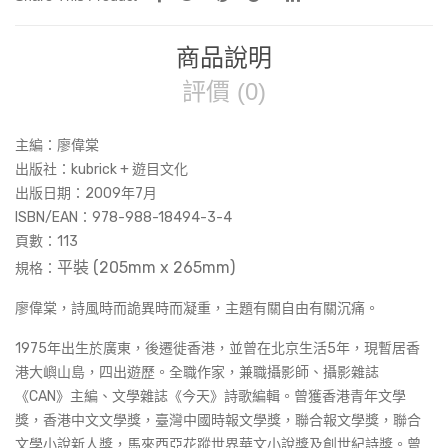
數
量
商品說明
評價 (0)
主編：廖偉棠
出版社：kubrick + 遊目文化
出版日期：2009年7月
ISBN/EAN：978-988-18494-3-4
頁數：113
平裝 (205mm x 265mm
)
規格：
廖偉棠，詩風時而詭異時而凝重，主題有關自由有關沉痛。
1975年出生於廣東，後遷徙香港，並曾在北京生活5年，現暫居香
港大嶼山島，四出遊歷。全職作家，兼職攝影師、攝影雜誌
《CAN》主編、文學雜誌《今天》詩歌編輯。曾獲香港青年文學
獎，香港中文文學獎，臺灣中國時報文學獎，聯合報文學獎，聯合
文學小說新人獎，馬來西亞花蹤世界華文小說獎及創世紀詩獎。曾