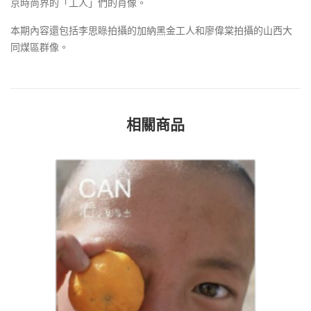
京時尚界的「工人」們的肖像。
本期內容還包括李思睩拍攝的加納黑金工人和廖偉棠拍攝的山西大
同煤區群像。
相關商品