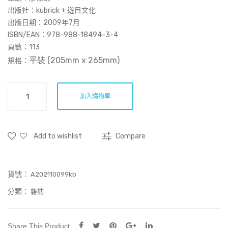
一
Ga
出版社：kubrick + 遊目文化
直
me
出版日期：2009年7月
ISBN/EAN：978-988-18494-3-4
．
and
頁數：113
攣
5
平裝 (205mm x 265mm
)
規格：
Yea
rs
看‧
of
加入購物車
影
b.wi
像
ng
志
200
Add to wishlist
Compare
#
3：
4-
勞
200
貨號：
動
A202110099kb
8
情
分類：
雜誌
(再
景
版)
(Can
Magazine#3)
Share This Product