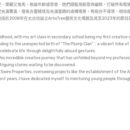
愛，樂觀又鬼馬。無論年齡或背景，她們總能用創意與幽默，打破所有框
程充滿驚喜。擅長古靈精怪及充滿童趣的虛構場景，佈局亦不尋常，相信
2008年在太古坊設立ArtisTree藝術文化場館及其至2023年的
dhood, with my art class in secondary school being my first creative
eading to the unexpected birth of “The Plump Clan”：a vibrant tribe 
celebrate life through delightfully absurd gestures.
 this incredible creative journey that has unfolded beyond my professi
ntriguing stories waiting to be discovered.
t Swire Properties, overseeing projects like the establishment of the A
cent years, I have dedicated myself to mentoring young people throug