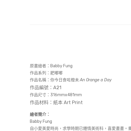
原畫繪者：Babby Fung
作品系列：肥嘟嘟
作品名稱：
你今日食咗橙未
An Orange a Day
作品編號：A21
作品尺寸：
316mmx481mm
作品材料：紙本 Art Print
繪者簡介：
Babby Fung
自小愛美愛時尚，求學時期已鍾情美術科，喜愛畫畫。重