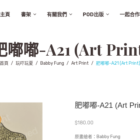
主頁
書架
有關我們
POD出版
一起合作
譚卓文-cheukman
易達華-clement
建築
畫集
月曆
相畫閣
漫畫
特價
素描
城市規劃
繪本
英文
其他
設計
圖文
其他語文
非小說
音樂
勵志
城市
慈善組織
電影
旅遊
學術研究
故事
舞蹈
生活
小說
醫學
社會
攝影
醫學/健康
雜文
歷史
藝術
史地/社會
散文
文化
詩歌
文化藝術
文學
文學/圖文
雜誌
兒童
新書推介
草田推薦
所有商品
聯絡我們
條款及細則
出版聚人
嘟嘟-A21 (Art Prin
首頁
/
玩吓玩夏
/
Babby Fung
/
Art Print
/
肥嘟嘟-A21 (Art Print
肥嘟嘟-A21 (Art Prin
$
180.00
原畫繪者：Babby Fung