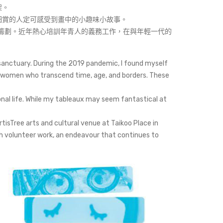
架。
細賞的人定可感受到畫中的小趣味小故事。
節目籌劃。近年熱心培訓年青人的義務工作，在與年輕一代的
 sanctuary. During the 2019 pandemic, I found myself
of women who transcend time, age, and borders. These
onal life. While my tableaux may seem fantastical at
rtisTree arts and cultural venue at Taikoo Place in
h volunteer work, an endeavour that continues to