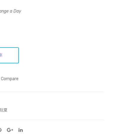
(Art
3
Prin
ange a Day
t)
車
Compare
玩夏