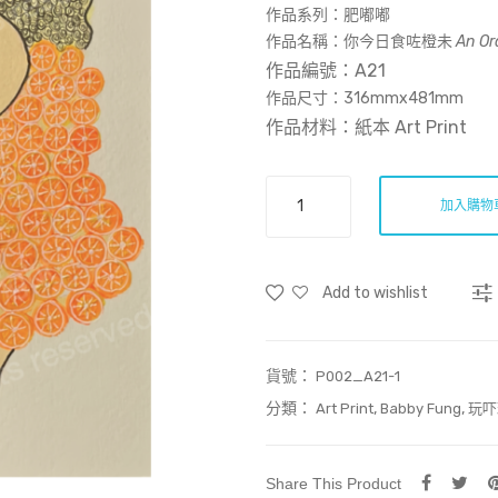
作品系列：肥嘟嘟
作品名稱：
你今日食咗橙未
An Or
作品編號：A21
作品尺寸：
316mmx481mm
作品材料：紙本 Art Print
肥
加入購物
嘟
嘟-
A21
Add to wishlist
(Art
Print)
數
貨號：
量
P002_A21-1
分類：
,
,
Art Print
Babby Fung
玩吓
Share This Product