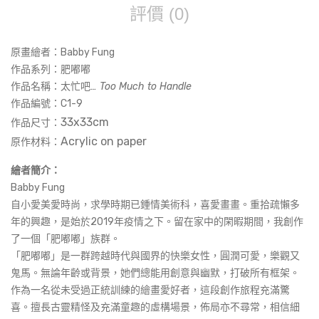
評價 (0)
原畫繪者：Babby Fung
作品系列：肥嘟嘟
作品名稱：
太忙吧
… Too Much to Handle
作品編號：
C1-9
33x33cm
作品尺寸：
Acrylic on paper
原作材料：
繪者簡介：
Babby Fung
自小愛美愛時尚，求學時期已鍾情美術科，喜愛畫畫。重拾疏懶多
年的興趣，是始於2019年疫情之下。留在家中的閑暇期間，我創作
了一個「肥嘟嘟」族群。
「肥嘟嘟」是一群跨越時代與國界的快樂女性，圓潤可愛，樂觀又
鬼馬。無論年齡或背景，她們總能用創意與幽默，打破所有框架。
作為一名從未受過正統訓練的繪畫愛好者，這段創作旅程充滿驚
喜。擅長古靈精怪及充滿童趣的虛構場景，佈局亦不尋常，相信細