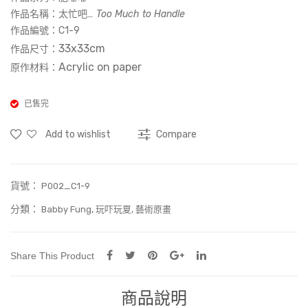
空
作品名稱：
太忙吧
… Too Much to Handle
到
作品編號：
C1-9
33x33cm
悠
作品尺寸：
Acrylic on paper
原作材料：
悠
的
已售完
森
林-
Add to wishlist
Compare
007
(Art
Prin
貨號：
P002_C1-9
t)
分類：
,
,
Babby Fung
玩吓玩夏
藝術原畫
Share This Product
商品說明