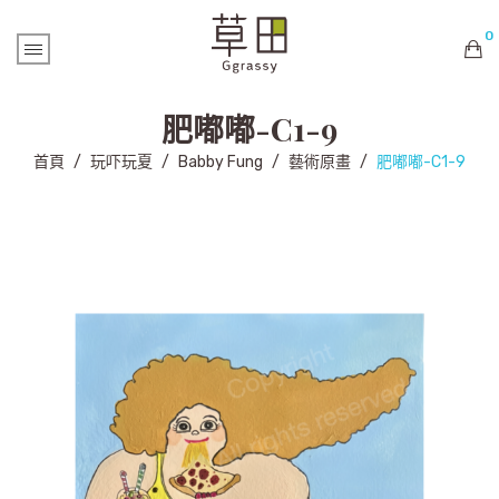
0
購物車內未有商品
肥嘟嘟-C1-9
首頁
/
玩吓玩夏
/
Babby Fung
/
藝術原畫
/
肥嘟嘟-C1-9