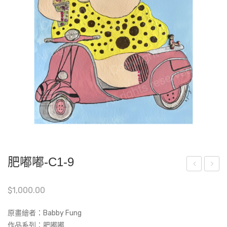
肥嘟嘟-C1-9
茫
嘟
$
1,000.00
茫
嘟-
的
D13
原畫繪者：Babby Fung
天
作品系列：肥嘟嘟