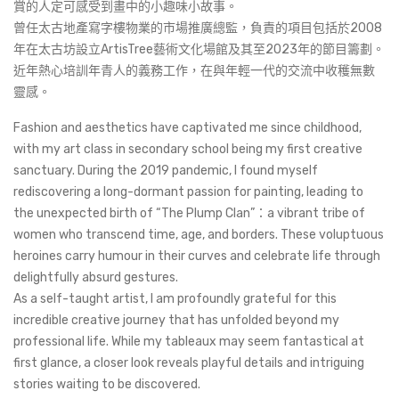
賞的人定可感受到畫中的小趣味小故事。
曾任太古地產寫字樓物業的市場推廣總監，負責的項目包括於2008
年在太古坊設立ArtisTree藝術文化場館及其至2023年的節目籌劃。
近年熱心培訓年青人的義務工作，在與年輕一代的交流中收穫無數
靈感。
Fashion and aesthetics have captivated me since childhood,
with my art class in secondary school being my first creative
sanctuary. During the 2019 pandemic, I found myself
rediscovering a long-dormant passion for painting, leading to
the unexpected birth of “The Plump Clan”：a vibrant tribe of
women who transcend time, age, and borders. These voluptuous
heroines carry humour in their curves and celebrate life through
delightfully absurd gestures.
As a self-taught artist, I am profoundly grateful for this
incredible creative journey that has unfolded beyond my
professional life. While my tableaux may seem fantastical at
first glance, a closer look reveals playful details and intriguing
stories waiting to be discovered.