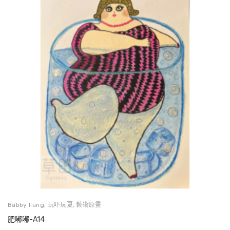
Babby Fung
,
玩吓玩夏
,
藝術原畫
肥嘟嘟-A14