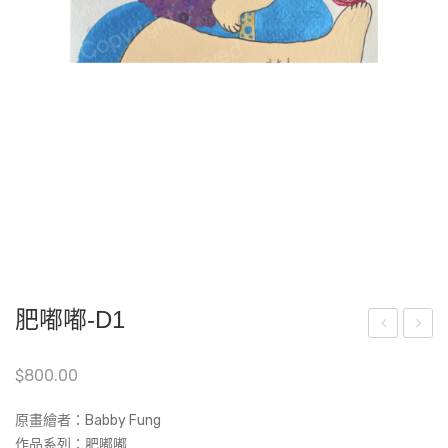
肥嘟嘟-D1
嘟
藝
$
800.00
嘟-
作
A14
品
原畫繪者：Babby Fung
(Art
Cer
作品系列：肥嘟嘟