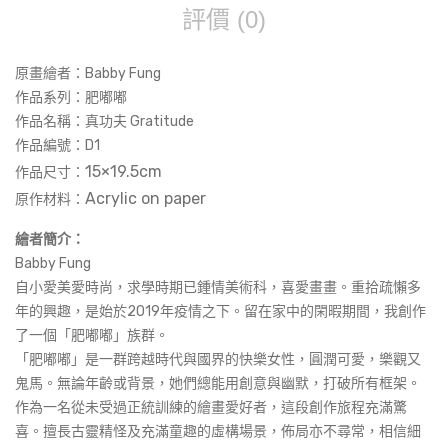
評價 (0)
原畫繪者：Babby Fung
作品系列：肥嘟嘟
作品名稱：
真功夫 Gratitude
作品編號：
D1
15×19.5cm
作品尺寸：
Acrylic on paper
原作材料：
繪者簡介：
Babby Fung
自小愛美愛時尚，求學時期已鍾情美術科，喜愛畫畫。重拾疏懶多
年的興趣，是始於2019年疫情之下。留在家中的閑暇期間，我創作
了一個「肥嘟嘟」族群。
「肥嘟嘟」是一群跨越時代與國界的快樂女性，圓潤可愛，樂觀又
鬼馬。無論年齡或背景，她們總能用創意與幽默，打破所有框架。
作為一名從未受過正統訓練的繪畫愛好者，這段創作旅程充滿驚
喜。擅長古靈精怪及充滿童趣的虛構場景，佈局亦不尋常，相信細