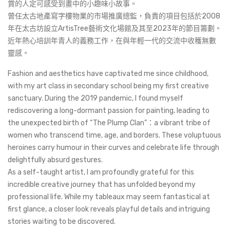
賞的人定可感受到畫中的小趣味小故事。
曾任太古地產寫字樓物業的市場推廣總監，負責的項目包括於2008
年在太古坊設立ArtisTree藝術文化場館及其至2023年的節目籌劃。
近年熱心培訓年青人的義務工作，在與年輕一代的交流中收穫無數
靈感。
Fashion and aesthetics have captivated me since childhood,
with my art class in secondary school being my first creative
sanctuary. During the 2019 pandemic, I found myself
rediscovering a long-dormant passion for painting, leading to
the unexpected birth of “The Plump Clan”：a vibrant tribe of
women who transcend time, age, and borders. These voluptuous
heroines carry humour in their curves and celebrate life through
delightfully absurd gestures.
As a self-taught artist, I am profoundly grateful for this
incredible creative journey that has unfolded beyond my
professional life. While my tableaux may seem fantastical at
first glance, a closer look reveals playful details and intriguing
stories waiting to be discovered.