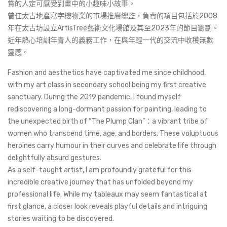
賞的人定可感受到畫中的小趣味小故事。
曾任太古地產寫字樓物業的市場推廣總監，負責的項目包括於2008
年在太古坊設立ArtisTree藝術文化場館及其至2023年的節目籌劃。
近年熱心培訓年青人的義務工作，在與年輕一代的交流中收穫無數
靈感。
Fashion and aesthetics have captivated me since childhood,
with my art class in secondary school being my first creative
sanctuary. During the 2019 pandemic, I found myself
rediscovering a long-dormant passion for painting, leading to
the unexpected birth of “The Plump Clan”：a vibrant tribe of
women who transcend time, age, and borders. These voluptuous
heroines carry humour in their curves and celebrate life through
delightfully absurd gestures.
As a self-taught artist, I am profoundly grateful for this
incredible creative journey that has unfolded beyond my
professional life. While my tableaux may seem fantastical at
first glance, a closer look reveals playful details and intriguing
stories waiting to be discovered.