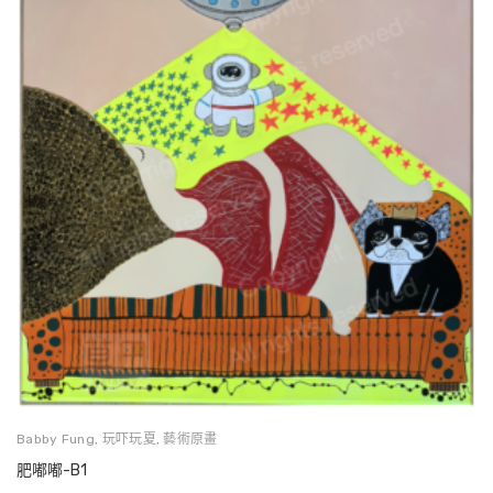
Babby Fung
,
玩吓玩夏
,
藝術原畫
肥嘟嘟-B1