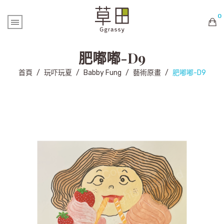
0
購物車內未有商品
肥嘟嘟-D9
首頁
/
玩吓玩夏
/
Babby Fung
/
藝術原畫
/
肥嘟嘟-D9