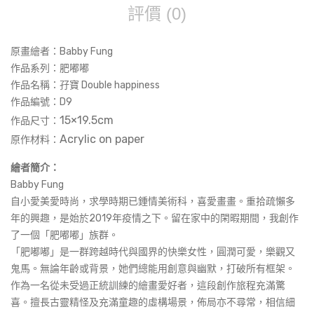
評價 (0)
原畫繪者：Babby Fung
作品系列：肥嘟嘟
作品名稱：
孖寶 Double happiness
作品編號：
D9
15×19.5cm
作品尺寸：
Acrylic on paper
原作材料：
繪者簡介：
Babby Fung
自小愛美愛時尚，求學時期已鍾情美術科，喜愛畫畫。重拾疏懶多
年的興趣，是始於2019年疫情之下。留在家中的閑暇期間，我創作
了一個「肥嘟嘟」族群。
「肥嘟嘟」是一群跨越時代與國界的快樂女性，圓潤可愛，樂觀又
鬼馬。無論年齡或背景，她們總能用創意與幽默，打破所有框架。
作為一名從未受過正統訓練的繪畫愛好者，這段創作旅程充滿驚
喜。擅長古靈精怪及充滿童趣的虛構場景，佈局亦不尋常，相信細