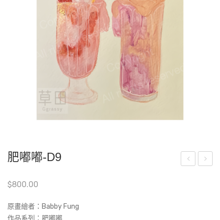
肥嘟嘟-D9
卉
嘟
$
800.00
004
嘟-
(Art
A9
原畫繪者：Babby Fung
Prin
作品系列：肥嘟嘟