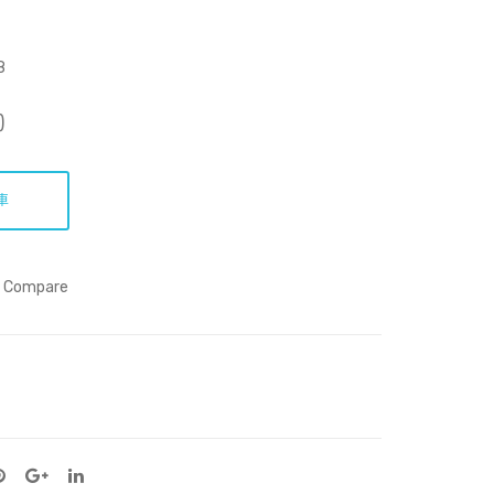
mm
脂
unic
肪
atio
肪
8
n
(精
)
裝)
車
Compare