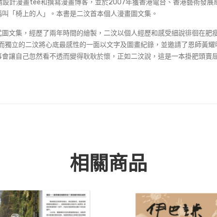
ue等邀請設計漫畫tee和撰寫漫畫博客，並於2007年獲香港電台、香港藝
稱叫「椅上的人」。本書是二汶首本個人漫畫圖文集。
圖文集，經歷了兩年時間的繪製，二汶以個人經歷和感受細說徘徊在肥瘦
而獨立的二汶將心底最感性的一面以文字及圖畫紀錄，並邀請了恩師黃耀明和
的事會讓自己忽然看不透而變得耿耿於懷，正如二汶說，這是一本掛肥頭賣
相關商品