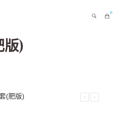
0
購物車內未有商品
版)
套(肥版)
wo-
妹
way
與
Co
脂