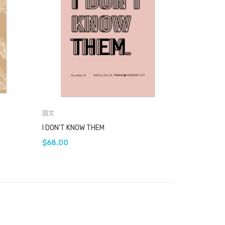
圖文
I DON’T KNOW THEM
$
68.00