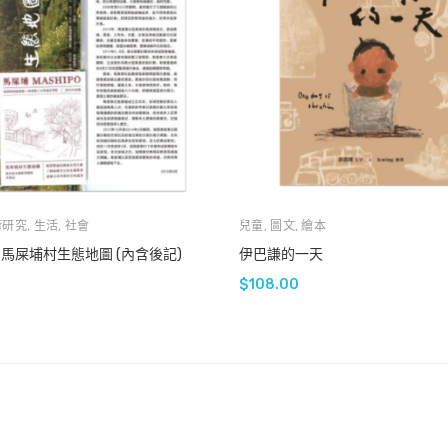
術研究
,
生活
,
社會
兒童
,
圖文
,
繪本
] 馬屎埔村生態地圖 (內含後記)
伊巴謙的一天
$
108.00