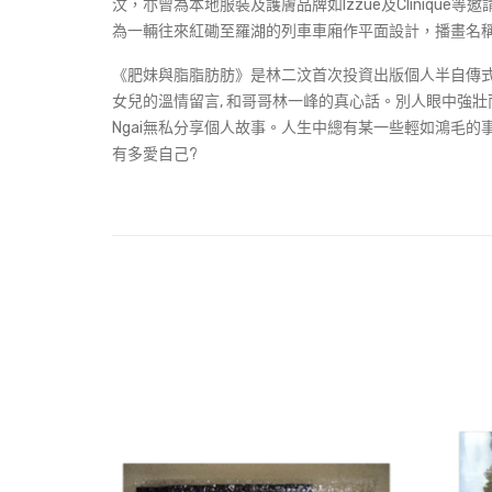
汶，亦曾為本地服裝及護膚品牌如Izzue及Cliniq
為一輛往來紅磡至羅湖的列車車廂作平面設計，播畫名
《肥妹與脂脂肪肪》是林二汶首次投資出版個人半自傳式
女兒的溫情留言, 和哥哥林一峰的真心話。別人眼中強壯
Ngai無私分享個人故事。人生中總有某一些輕如鴻毛
有多愛自己?