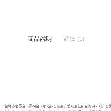
量
商品說明
評價 (0)
之一。曾獲多個電台、電視台、網站頒發我最喜愛及最佳組合獎項。除在音