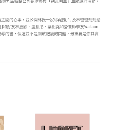
術發展局與九廣鐵路公司邀請參與「創意列車」車廂設計活動，
之間的心事，並公開林氏一家珍藏照片, 及林爸爸媽媽給
好友林嘉欣、盧凱彤、梁祖堯和營養師摰友Wallace
屈辱的書，但這並不是關於肥瘦的問題，最重要是你其實