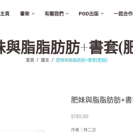
主頁
書架
有關我們
POD出版
一起合作
譚卓文-cheukman
易達華-clement
建築
畫集
月曆
相畫閣
漫畫
特價
素描
城市規劃
繪本
英文
其他
設計
圖文
其他語文
非小說
音樂
勵志
城市
慈善組織
電影
旅遊
學術研究
故事
舞蹈
生活
小說
醫學
社會
攝影
醫學/健康
雜文
歷史
藝術
史地/社會
散文
文化
詩歌
文化藝術
文學
文學/圖文
雜誌
兒童
新書推介
草田推薦
所有商品
聯絡我們
條款及細則
出版聚人
妹與脂脂肪肪+書套(肥
首頁
/
圖文
/
肥妹與脂脂肪肪+書套(肥版)
肥妹與脂脂肪肪+書
$
130.00
作者：林二汶