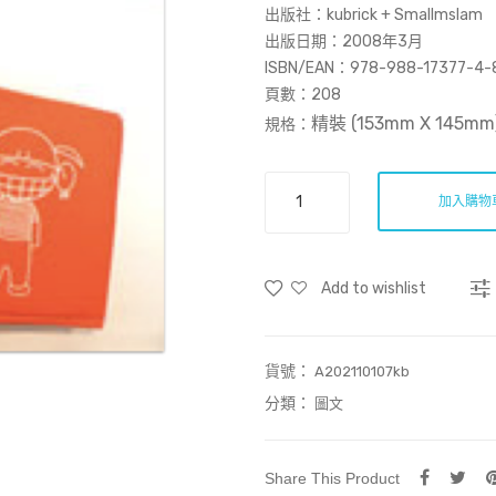
出版社：kubrick + Smallmslam
出版日期：2008年3月
ISBN/EAN：978-988-17377-4-
頁數：
208
精裝 (153mm X 145mm
規格：
肥
加入購物
妹
與
脂
Add to wishlist
脂
肪
肪
貨號：
+書
A202110107kb
套
分類：
圖文
(肥
版)
數
Share This Product